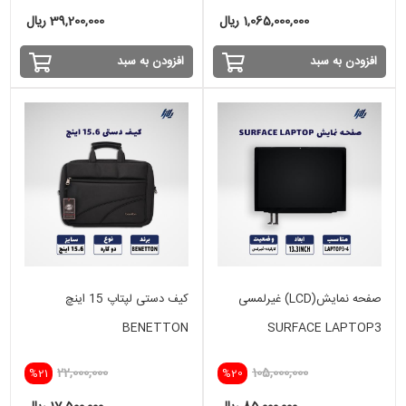
1,065,000,000 ریال
39,200,000 ریال
افزودن به سبد
افزودن به سبد
صفحه نمایش(LCD) غیرلمسی
کیف دستی لپتاپ 15 اینچ
BENETTON
SURFACE LAPTOP3
22,000,000
105,000,000
%21
%20