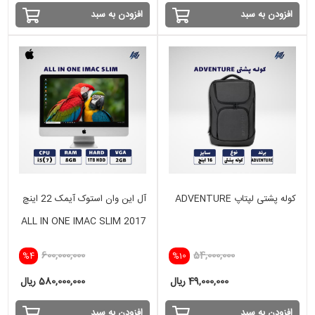
افزودن به سبد
افزودن به سبد
کوله پشتی لپتاپ ADVENTURE
آل این وان استوک آیمک 22 اینچ
ALL IN ONE IMAC SLIM 2017
i5(7) -8GB - 1TB HDD- 2 GB
600,000,000
54,000,000
%4
%10
49,000,000 ریال
580,000,000 ریال
افزودن به سبد
افزودن به سبد