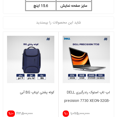
سایز صفحه نمایش
15.6 اینچ
شاید این محصولات را بپسندید
لپ تاپ استوک رندرگیری DELL
کوله پشتی لپتاپ BG آبی
precision 7730 XEON-32GB-
512SSD-8GB NVIDIA
43,500,000
1,075,000,000
%10
%1