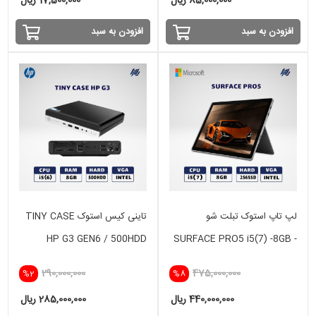
85,000,000 ریال
17,500,000 ریال
افزودن به سبد
افزودن به سبد
لپ تاپ استوک تبلت شو
تاینی کیس استوک TINY CASE
HP G3 GEN6 / 500HDD
SURFACE PRO5 i5(7) -8GB -
256 SSD -INTEL
290,000,000
475,000,000
%2
%8
440,000,000 ریال
285,000,000 ریال