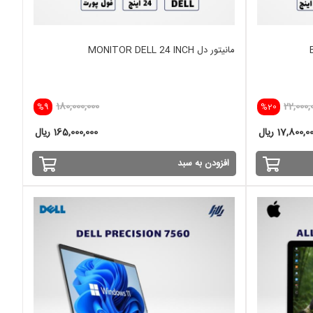
مانیتور دل MONITOR DELL 24 INCH
180,000,000
22,000,
%9
%20
17,800,0 ریال
165,000,000 ریال
افزودن به سبد