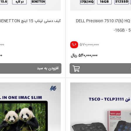
لپ تاپ استوک DELL Precision 7510 i7(6) HQ
کیف دستی لپتاپ 15 اینچ BENETTON
-16GB - 
000
570,000,000
%6
540,000,000 ریال
00
افزودن به سبد