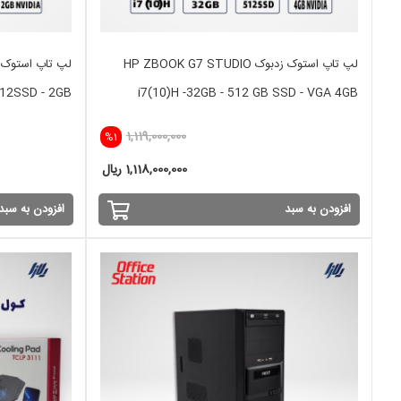
لپ تاپ استوک زدبوک HP ZBOOK G7 STUDIO
512SSD - 2GB
i7(10)H -32GB - 512 GB SSD - VGA 4GB
1,119,000,000
%1
1,118,000,000 ریال
افزودن به سبد
افزودن به سبد