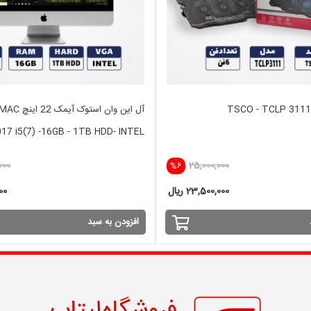
آل این وان ا
17 i5(7) -16GB - 1TB HDD- INTEL
000
25,000,000
%6
23,500,000 ریال
000
افزودن به سبد