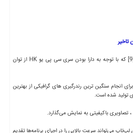
لپ‌تاپ DELL PRECISION 7540 مجهز به پردازنده I9 نسل[9] که با توجه به دارا بودن سری سی پی یو HK از توان
افیک NVIDIA QUADRO، این لپ‌تاپ برای انجام سنگین ترین رندرگیری های گرافیکی از بهترین
 تولید شده است.
گابایت حافظه RAM و 512 گیگابایت حافظه SSD، این لپ‌تاپ می‌تواند سرعت بالایی را در اجرای برنامه‌ها تقدیم