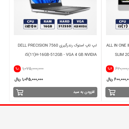
ستوک آیمک 22 اینچ ALL IN ONE IMAC
لپ تاپ استوک رندرگیری DELL PRECISION 7560
i5(11)H-16GB-512GB - VGA 4 GB NVIDIA
SLIM 20
1,075,000,000
620,000,
%1
%4
600,000, ریال
1,065,000,000 ریال
افزودن به سبد