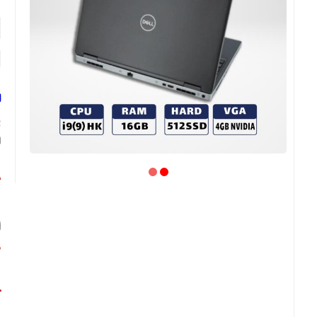
لپ
پ
پ
گ
ا
ص
ص
ح