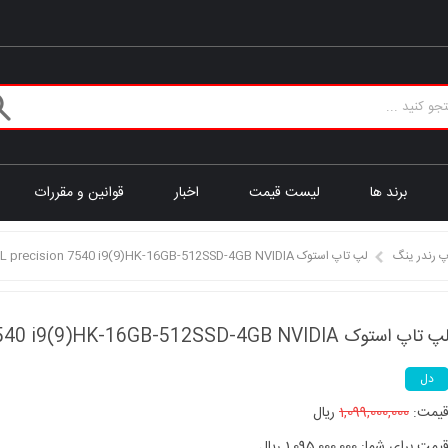
برند ها
لیست قیمت
اخبار
قوانین و مقررات
پ رندر ینگ
لپ تاپ استوک DELL precision 7540 i9(9)HK-16GB-512SSD-4GB NVIDIA
پ تاپ استوک DELL precision 7540 i9(9)HK-16GB-512SSD-4GB NVIDIA
دل
یمت:
1,099,000,000
ریال
یمت برای شما: 1,095,000,000 ریال