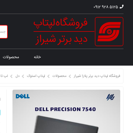
0912 928 5125
خانه
محصولات
فروشگاه لپتاپ دید برتر پلازا شیراز
محصولات
لپتاپ استوک
دل
لپ تا
ل
ق
ق