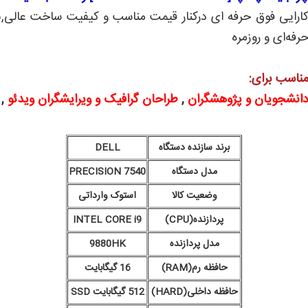
ارایی فوق حرفه ای درکنار قیمت مناسب و کیفیت ساخت عالی,بر
رفه‌ای و روزمره
ناسب برای:
انشجویان و پژوهشگران
,
طراحان گرافیک و ویرایشگران ویدئو
,
برند سازنده دستگاه
DELL
مدل دستگاه
PRECISION 7540
وضعیت کالا
استوک وارداتی
پردازنده(CPU)
INTEL CORE i9
مدل پردازنده
9880HK
حافظه رم(RAM)
16 گیگابایت
حافظه داخلی(HARD)
512 گیگابایت SSD