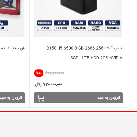
کیس آماده B150 -I5 6500-8 GB 2666-256
فن خنک کننده TSCO - TCLP 3111
SSD+1TB HDD-2GB NVIDIA
800,000,000
%10
720,000,000 ریال
افزودن به سبد
افزودن به سبد