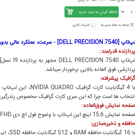
اشتراک گذاری
‌تاپ [DELL PRECISION 7540] – سرعت، عملکرد عالی بدون تاخیر
ردازنده قدرتمند:
ردازشی فوق العاده بالایی برخوردار میباشد.
رافیک پیشرفته:
با 4 گیگابایت کارت گر
نتخاب ها است چرا که این سری کارت گرافیک مخصوص رندرگیری
فحه نمایش فوق‌العاده:
فحه نمایش 15.6 اینچ این لپ‌تاپ با وضوح فول اچ دی FHD ، تصاویری باکیفیتی به نمایش می‌گذارد.
افظه و ذخیره‌سازی:
با 16 گی