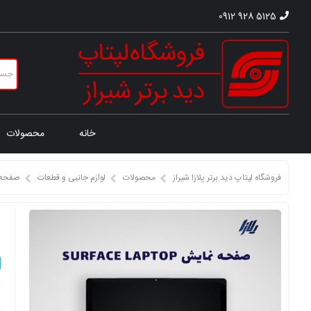
0912 928 5125
خانه
محصولات
فروشگاه لپتاپ دید برتر پلازا شیراز
محصولات
لوازم جانبی و قطعات
صفحه 
ص
ق
ق