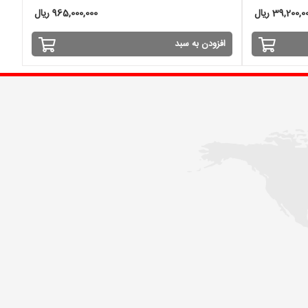
39,200,0 ریال
965,000,000 ریال
افزودن به سبد