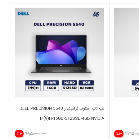
لپ تاپ استوک گرافیکدار DELL PRECISION 5540
I7(9)H-16GB-512SSD-4GB NVIDIA
985,000,000
43,500,
%3
%10