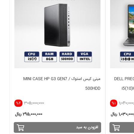
DELL PRECISION 7550
مینی کیس استوک MINI CASE HP G3 GEN7 /
500HDD
i5(10
305,000,000
1,040,000
%4
%1
1,030,00 ریال
295,000,000 ریال
افزودن به سبد