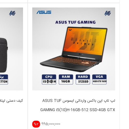
لپ تاپ اپن باکس وارداتی ایسوس ASUS TUF
کیف دستی لپتاپ 15 اینچ TTON
GAMING i5(10)H-16GB-512 SSD-4GB GTX
1650
995,000,000
%2