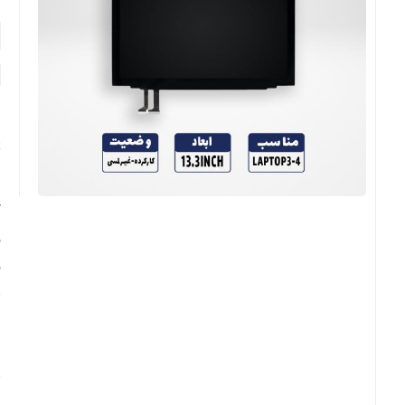
پ
ا
ک
ب
ب
م
ا
س
م