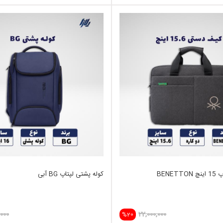
BENE
کوله پشتی لپتاپ BG آبی
000
22,000,000
%20