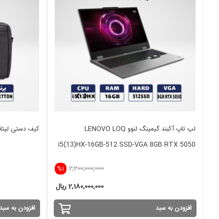
لپ تاپ آکبند گیمینگ لنوو LENOVO LOQ
کیف دستی لپتاپ 15 اینچ TTON
i5(13)HX-16GB-512 SSD-VGA 8GB RTX 5050
2,200,000,000
%1
2,180,000,000 ریال
افزودن به سبد
افزودن به سبد