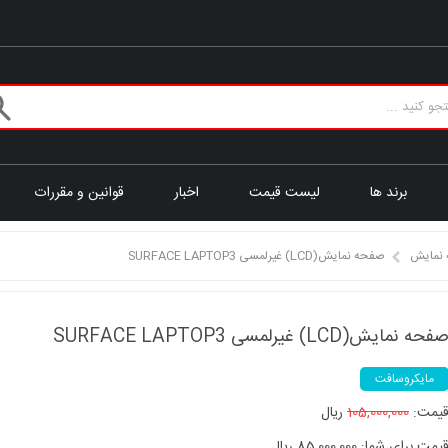
برند ها
لیست قیمت
اخبار
قوانین و مقررات
نمایش
صفحه نمایش(LCD) غیرلمسی SURFACE LAPTOP3
فحه نمایش(LCD) غیرلمسی SURFACE LAPTOP3
مایکروسافت
یمت:
105,000,000
ریال
یمت برای شما: 85,000,000 ریال