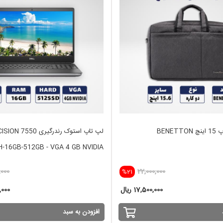
BENE
لپ تاپ استوک رندرگیری 
)H-16GB-512GB - VGA 4 GB NVIDIA
,000
22,000,000
%21
17,500,000 ریال
0,000
افزودن به سبد