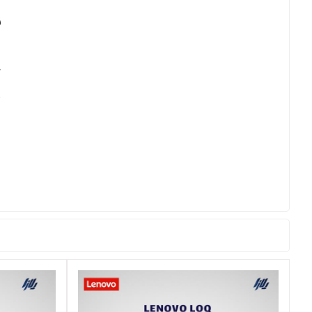
ن
ل
ک
م