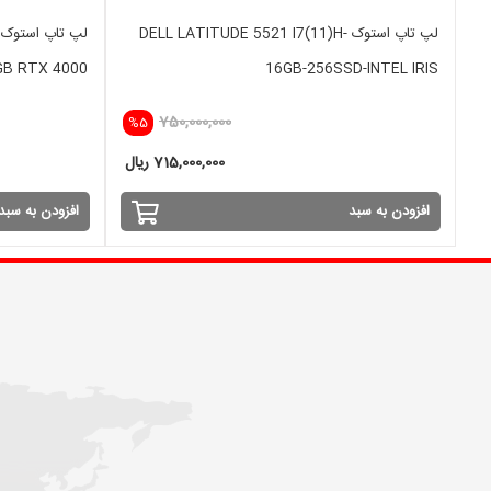
لپ تاپ استوک DELL LATITUDE 5521 I7(11)H-
GB RTX 4000
16GB-256SSD-INTEL IRIS
750,000,000
%5
715,000,000 ریال
افزودن به سبد
افزودن به سبد