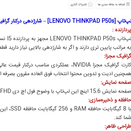
اشتراک گذاری
‌تاپ [LENOVO THINKPAD P50s] – شارژدهی درکنار گرافیک مناسب طراحی سبک
ردازنده :
ه مراتب پایین تری دارند و اگر به شارژدهی بالایی نیاز دارید قطع
رافیک مجزا:
کارت گرافیک مجزا NVIDIA، عملکردی مناسب د
مچنین ادیت و تدوین محتوا انتخاب فوق العاده مقرون بصرفه ا
فحه نمایش:
فحه نمایش 15.6 اینچ این لپ‌تاپ با وضوح فول اچ دی FHD ، تصاویر باکیفیتی به نمایش می‌گذارد.
افظه و ذخیره‌سازی:
با 8 گیگا
ما کند.
راحی ظاهر: