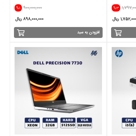
900,000,000
1,797,00
%1
%3
1,752,0 ریال
898,000,000 ریال
افزودن به سبد