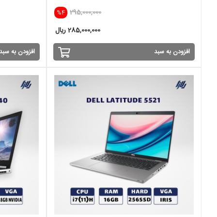
295,000,000
%4
285,000,000 ریال
افزودن به سبد
افزودن به سبد