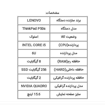
مشخصات
برند سازنده دستگاه
LENOVO
مدل دستگاه
ThinkPad P50s
وضعیت کالا
استوک
پردازنده(CPU)
INTEL CORE i5
مدل پردازنده
6U
حافظه رم(RAM)
8 گیگابایت
حافظه داخلی(HARD)
256 گیگابایت SSD
حافظه پردازنده گرافیکی
2 گیگابایت
مدل پردازنده گرافیکی
NVIDIA QUADRO
سایز صفحه نمایش
15.6 اینچ