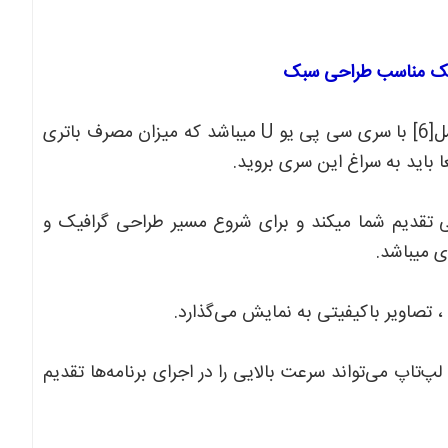
لپ‌تاپ LENOVO THINKPAD P50s مجهز به پردازنده I5 نسل[6] با سری سی پی یو U میباشد که میزان مصرف باتری
ا باید به سراغ این سری بروید.
رکنار قیمت عالی تقدیم شما میکند و برای شروع مسیر طراحی گرافیک و
ی میباشد.
بایت حافظه RAM و 256 گیگابایت حافظه SSD، این لپ‌تاپ می‌تواند سرعت بالایی را در اجرای برنامه‌ها تقدیم