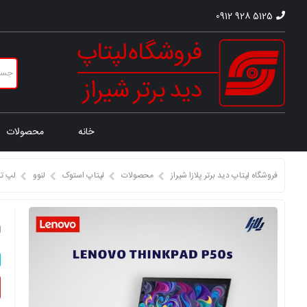
0912 928 5125
خانه
محصولات
فروشگاه لپتاپ دید برتر پلازا شیراز
محصولات
لپتاپ استوک
لنوو
لپ تا
ل