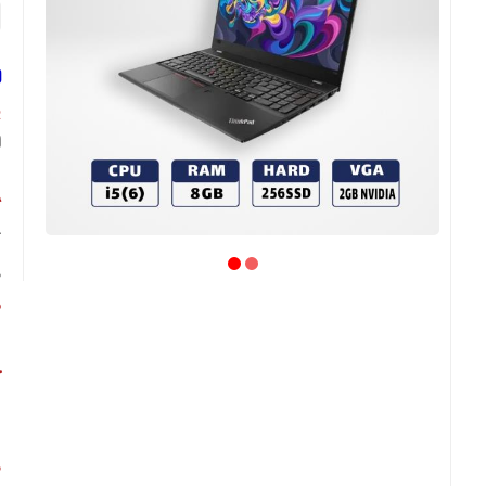
لپ
پ
ب
گ
ه
ص
ص
ح
ش
ط