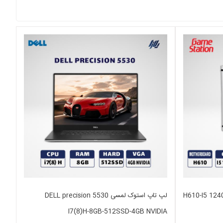
H610-I5 12400F-16 -
لپ تاپ استوک لمسی DELL precision 5530
I7(8)H-8GB-512SSD-4GB NVIDIA