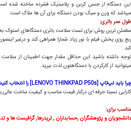
ین دستگاه از جنس کربن و پلاستیک فشرده ساخته شده است 
یباشد که وزن و سبک بودن دستگاه برای آن ها ملاک است.
ول عمر باتری:
بع روی پخش فیلم با نور زیاد شمارا همراهی کند و درغیر اینص
ند.
وجه داشته باشید این حداقل مقدار جهت اطمینان از سلامت بات
یتوانید از کارکردن با دستگاهتون لذت ببرید.
را باید لپ‌تاپ [LENOVO THINKPAD P50s] را انتخاب کنید؟
ارایی نسبتا حرفه ای درکنار قیمت مناسب و کیفیت ساخت عالی,ب
ناسب برای:
انشجویان و پژوهشگران
,
حسابداران
,
تریدرها
,
گرافیست ها و تدوی