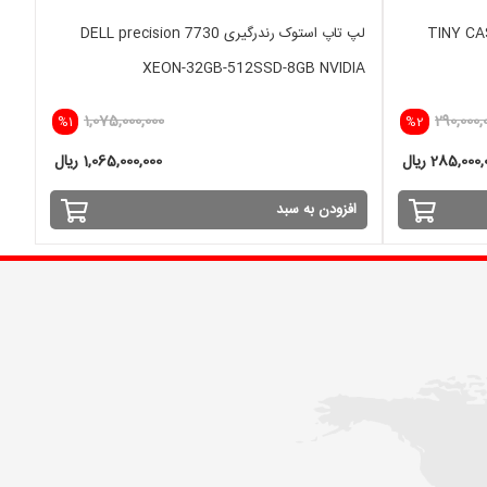
TINY CASE  /
لپ تاپ استوک رندرگیری DELL precision 7730
XEON-32GB-512SSD-8GB NVIDIA
1,075,000,000
290,000,
%1
%2
285,000 ریال
1,065,000,000 ریال
افزودن به سبد