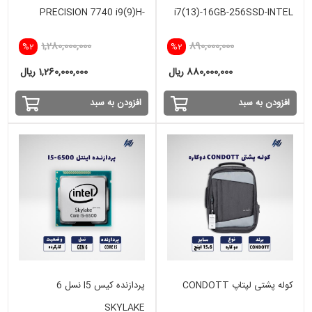
PRECISION 7740 i9(9)H-
i7(13)-16GB-256SSD-INTEL
16GB-512SSD-VGA 8 GB
1,280,000,000
890,000,000
%2
%2
RTX 4000
880,000,000 ریال
1,260,000,000 ریال
افزودن به سبد
افزودن به سبد
کوله پشتی لپتاپ CONDOTT
پردازنده کیس I5 نسل 6
SKYLAKE