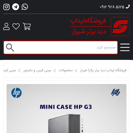
0912 928 5125
فروشگاه لپتاپ دید برتر پلازا شیراز
محصولات
مینی کیس و مانیتور
مینی کیس