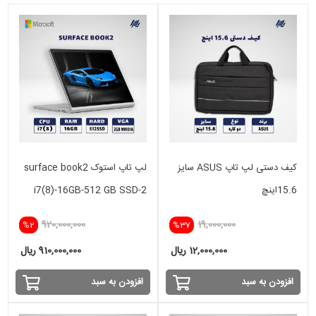
کیف دستی لپ تاپ ASUS سایز
لپ تاپ استوک surface book2
15.6اینچ
i7(8)-16GB-512 GB SSD-2
GB GTX
920,000,000
19,000,000
%2
%37
12,000,000 ریال
910,000,000 ریال
افزودن به سبد
افزودن به سبد