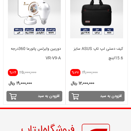
کیف دستی لپ تاپ ASUS سایز
دوربین وایرلس پانورما 360درجه
15.6اینچ
VR-V9-A
25,000,000
19,000,000
%24
%37
12,000,000 ریال
19,000,000 ریال
افزودن به سبد
افزودن به سبد