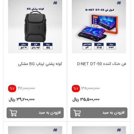
فن خنک کننده D-NET DT-50
کوله پشتی لپتاپ BG مشکی
42,000,000
38,000,000
%7
%7
35,500,000 ریال
39,200,000 ریال
افزودن به سبد
افزودن به سبد