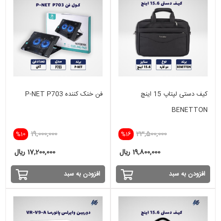
کیف دستی لپتاپ 15 اینچ
فن خنک کننده P-NET P703
BENETTON
19,000,000
23,500,000
%10
%16
19,800,000 ریال
17,200,000 ریال
افزودن به سبد
افزودن به سبد