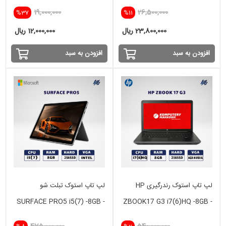
19,000,000
26,500,000
%37
%11
23,800,000 ریال
12,000,000 ریال
افزودن به سبد
افزودن به سبد
لپ تاپ استوک رندرگیری HP
لپ تاپ استوک تبلت شو
SURFACE PRO5 i5(7) -8GB -
ZBOOK17 G3 i7(6)HQ -8GB -
256 SSD -INTEL
256GB - 4GB