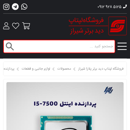
0912 928 5125
فروشگاه لپتاپ دید برتر پلازا شیراز
محصولات
لوازم جانبی و قطعات
پردازنده