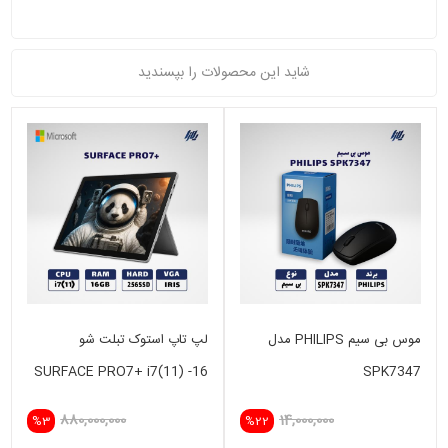
شاید این محصولات را بپسندید
موس بی سیم PHILIPS مدل
لپ تاپ استوک تبلت شو
SURFACE PRO7+ i7(11) -16
SPK7347
GB - 256 SSD -INTEL IRIS
880,000,000
14,000,000
%3
%22