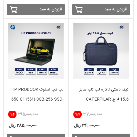
افزودن به سبد
افزودن به سبد
کیف دستی 3کاره لپ تاپ سایز
لپ تاپ استوک HP PROBOOK
15.6 اینچ CATERPILAR
650 G1 i5(4)-8GB-256 SSD-
intel
295,000,000
37,000,000
%4
%9
34,000,000 ریال
285,000,000 ریال