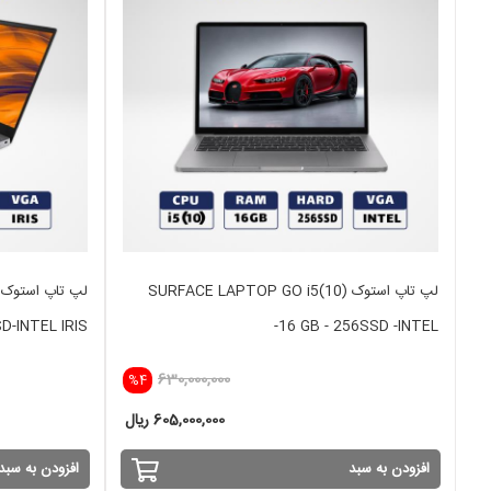
لپ تاپ استوک SURFACE LAPTOP GO i5(10)
D-INTEL IRIS
-16 GB - 256SSD -INTEL
630,000,000
%4
605,000,000 ریال
افزودن به سبد
افزودن به سبد