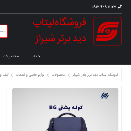
0912 928 5125
خانه
محصولات
فروشگاه لپتاپ دید برتر پلازا شیراز
محصولات
لوازم جانبی و قطعات
کیف و 
ک
ق
ق