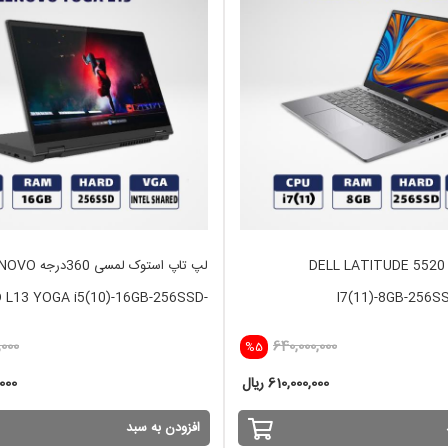
لپ تاپ استوک DELL LATITUDE 5520
لپ تاپ استوک لمسی 360د
 L13 YOGA i5(10)-16GB-256SSD-
I7(11)-8GB-256SS
INTEL
,000
640,000,000
%5
610,000,000 ریال
,000
افزودن به سبد