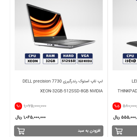
رجه LENOVO
لپ تاپ استوک رندرگیری DELL precision 7730
XEON-32GB-512SSD-8GB NVIDIA
THINKPAD
1,075,000,000
580,000
%1
%5
555,000 ریال
1,065,000,000 ریال
افزودن به سبد