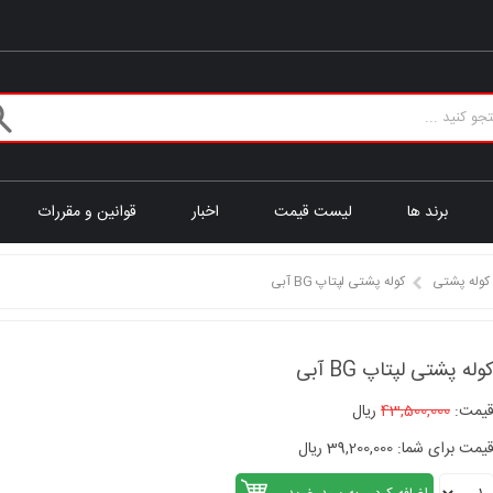
برند ها
لیست قیمت
اخبار
قوانین و مقررات
کوله پشتی
کوله پشتی لپتاپ BG آبی
وله پشتی لپتاپ BG آبی
یمت:
43,500,000
ریال
یمت برای شما: 39,200,000 ریال