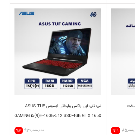
لپ تاپ اپن باکس وارداتی ایسوس ASUS TUF
GAMING i5(9)H-16GB-512 SSD-4GB GTX 1650
930,000,000
85,000,
%3
%19