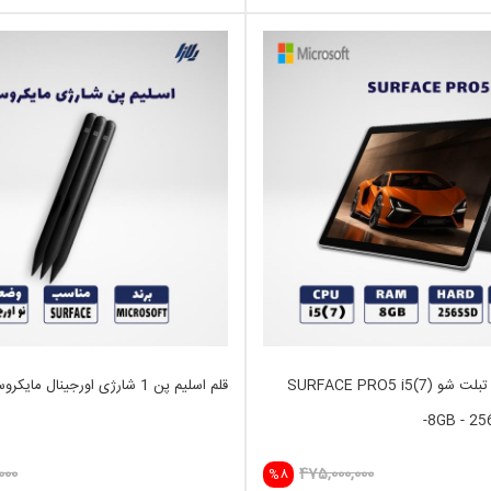
لپ تاپ استوک تبلت شو SURFACE PRO5 i5(7)
قلم اسلیم پن 1 شارژی اورجینال مایکروسافت
-8GB - 25
000
475,000,000
%8