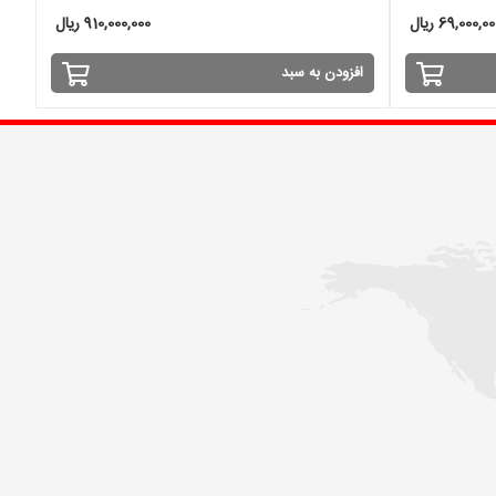
69,000,0 ریال
910,000,000 ریال
افزودن به سبد