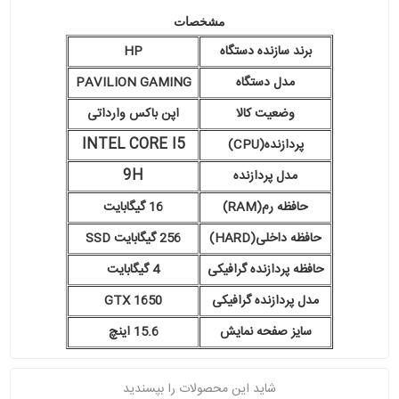
مشخصات
برند سازنده دستگاه
HP
مدل دستگاه
PAVILION GAMING
وضعیت کالا
اپن باکس وارداتی
INTEL CORE I5
پردازنده(CPU)
9H
مدل پردازنده
حافظه رم(RAM)
16 گیگابایت
حافظه داخلی(HARD)
256 گیگابایت SSD
حافظه پردازنده گرافیکی
4 گیگابایت
مدل پردازنده گرافیکی
GTX 1650
سایز صفحه نمایش
15.6 اینچ
شاید این محصولات را بپسندید