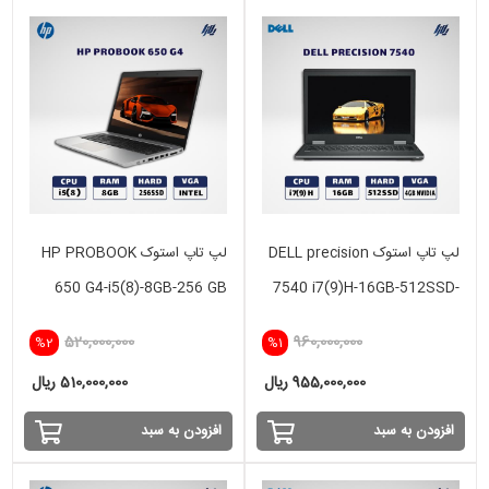
لپ تاپ استوک DELL precision
لپ تاپ استوک HP PROBOOK
650 G4-i5(8)-8GB-256 GB
7540 i7(9)H-16GB-512SSD-
SSD
4GB NVIDIA
520,000,000
960,000,000
%2
%1
955,000,000 ریال
510,000,000 ریال
افزودن به سبد
افزودن به سبد