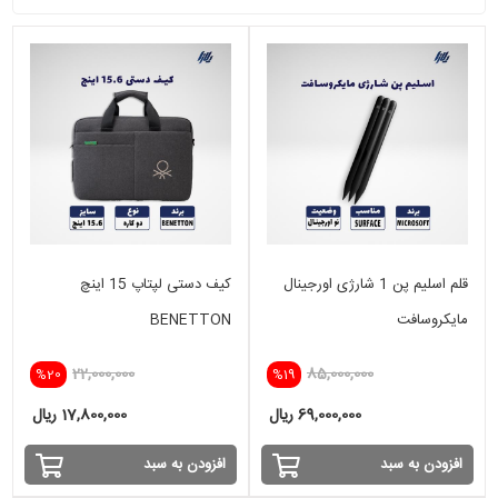
قلم اسلیم پن 1 شارژی اورجینال
کیف دستی لپتاپ 15 اینچ
مایکروسافت
BENETTON
22,000,000
85,000,000
%20
%19
69,000,000 ریال
17,800,000 ریال
افزودن به سبد
افزودن به سبد