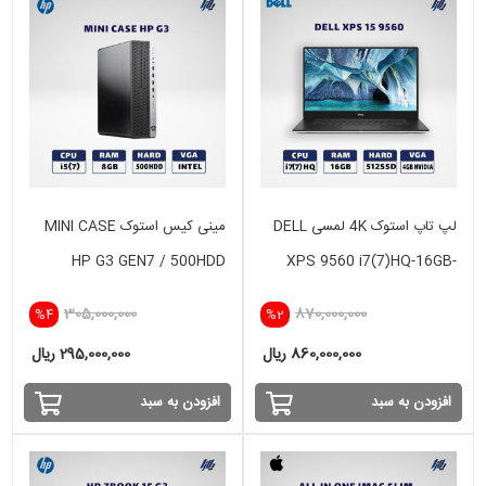
لپ تاپ استوک 4K لمسی DELL
مینی کیس استوک MINI CASE
HP G3 GEN7 / 500HDD
XPS 9560 i7(7)HQ-16GB-
512SSD-4GB GTX 1050
305,000,000
870,000,000
%4
%2
860,000,000 ریال
295,000,000 ریال
افزودن به سبد
افزودن به سبد