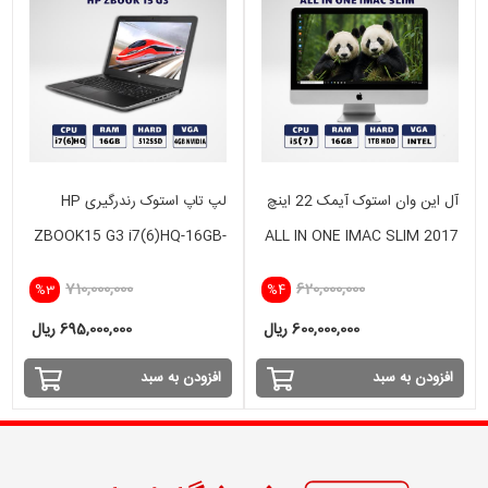
آل این وان استوک آیمک 22 اینچ
لپ تاپ استوک رندرگیری HP
ZBOOK15 G3 i7(6)HQ-16GB-
ALL IN ONE IMAC SLIM 2017
512SSD-4GB
i5(7) -16GB - 1TB HDD-
710,000,000
620,000,000
%3
%4
INTEL
600,000,000 ریال
695,000,000 ریال
افزودن به سبد
افزودن به سبد