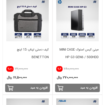
مینی کیس استوک MINI CASE
کیف دستی لپتاپ 15 اینچ
BENETTON
HP G3 GEN6 / 500HDD
22,000,000
280,000,000
%21
%4
270,000,000 ریال
17,500,000 ریال
افزودن به سبد
افزودن به سبد