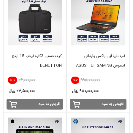
لپ تاپ اپن باکس وارداتی
کیف دستی 3کاره لپتاپ 15 اینچ
ایسوس ASUS TUF GAMING
BENETTON
i5(10)H-16GB-512 SSD-4GB
26,000,000
995,000,000
%10
%2
GTX 1650
980,000,000 ریال
23,500,000 ریال
افزودن به سبد
افزودن به سبد