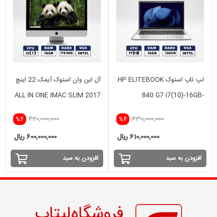
لپ تاپ استوک HP ELITEBOOK
آل این وان استوک آیمک 22 اینچ
ALL IN ONE IMAC SLIM 2017
840 G7 i7(10)-16GB-
i5(7) -16GB - 1TB HDD-
256SSD-intel
620,000,000
630,000,000
%4
%4
INTEL
610,000,000 ریال
600,000,000 ریال
افزودن به سبد
افزودن به سبد