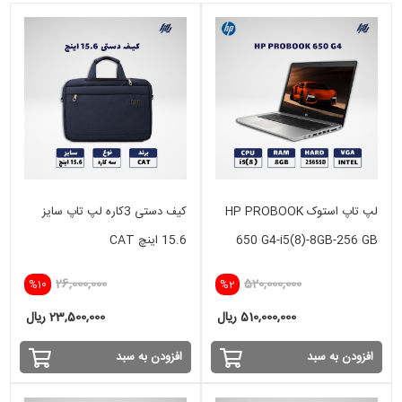
لپ تاپ استوک HP PROBOOK
کیف دستی 3کاره لپ تاپ سایز
650 G4-i5(8)-8GB-256 GB
15.6 اینچ CAT
SSD
26,000,000
520,000,000
%10
%2
510,000,000 ریال
23,500,000 ریال
افزودن به سبد
افزودن به سبد