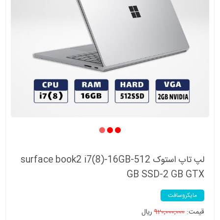
لپ تاپ استوک surface book2 i7(8)-16GB-512
GB SSD-2 GB GTX
مایکروسافت
قیمت:
920,000,000
ریال