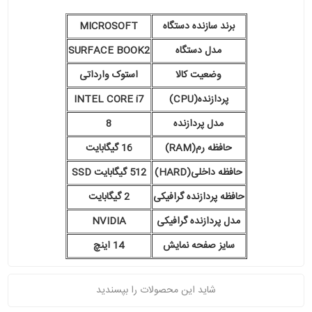
برند سازنده دستگاه
MICROSOFT
مدل دستگاه
SURFACE BOOK2
وضعیت کالا
استوک وارداتی
پردازنده(CPU)
INTEL CORE i7
مدل پردازنده
8
حافظه رم(RAM)
16 گیگابایت
حافظه داخلی(HARD)
512 گیگابایت SSD
حافظه پردازنده گرافیکی
2 گیگابایت
مدل پردازنده گرافیکی
NVIDIA
سایز صفحه نمایش
14 اینچ
شاید این محصولات را بپسندید