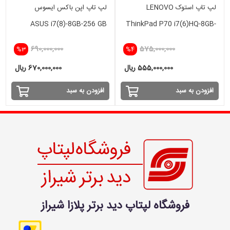
لپ تاپ استوک LENOVO
لپ تاپ اپن باکس ایسوس
ASUS i7(8)-8GB-256 GB
ThinkPad P70 i7(6)HQ-8GB-
SSD-4GB NVIDIA
512SSD-4GB
690,000,000
575,000,000
%3
%4
555,000,000 ریال
670,000,000 ریال
افزودن به سبد
افزودن به سبد
فروشگاه لپتاپ دید برتر پلازا شیراز