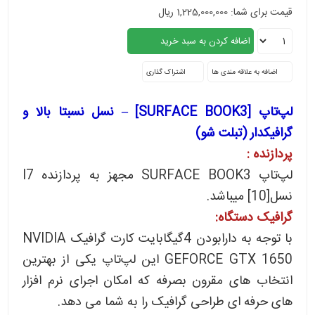
قیمت برای شما: 1,225,000,000 ریال
اشتراک گذاری
لپ‌تاپ [SURFACE BOOK3] – نسل نسبتا بالا و
گرافیکدار (تبلت شو)
پردازنده :
لپ‌تاپ SURFACE BOOK3 مجهز به پردازنده I7
نسل[10] میباشد.
گرافیک دستگاه:
با توجه به دارابودن 4گیگابایت کارت گرافیک NVIDIA
GEFORCE GTX 1650 این لپ‌تاپ یکی از بهترین
انتخاب های مقرون بصرفه که امکان اجرای نرم افزار
های حرفه ای طراحی گرافیک را به شما می دهد.