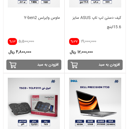
کیف دستی لپ تاپ ASUS سایز
ماوس وایرلس Y-ben2
15.6اینچ
5,500,000
19,000,000
%13
%37
12,000,000 ریال
4,800,000 ریال
افزودن به سبد
افزودن به سبد