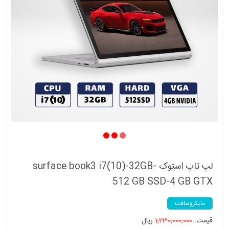
لپ تاپ استوک surface book3 i7(10)-32GB-
512 GB SSD-4 GB GTX
مایکروسافت
قیمت:
1,230,000,000
ریال