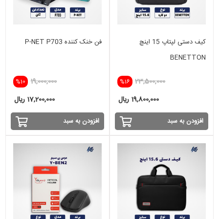
کیف دستی لپتاپ 15 اینچ
فن خنک کننده P-NET P703
BENETTON
19,000,000
23,500,000
%10
%16
19,800,000 ریال
17,200,000 ریال
افزودن به سبد
افزودن به سبد