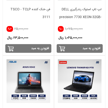
لپ تاپ استوک رندرگیری DELL
فن خنک کننده TSCO - TCLP
3111
precision 7730 XEON-32GB-
512SSD-8GB NVIDIA
25,000,000
1,075,000,000
%6
%1
1,065,000,000 ریال
23,500,000 ریال
افزودن به سبد
افزودن به سبد