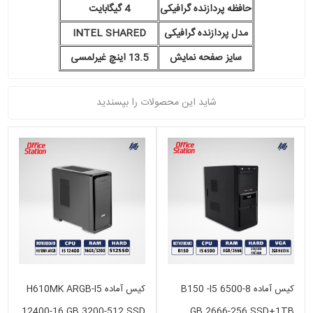
حافظه پردازنده گرافیکی
4 گیگابایت
مدل پردازنده گرافیکی
INTEL SHARED
سایز صفحه نمایش
13.5 اینچ غیرلمسی
شاید این محصولات را بپسندید
کیس آماده B150 -I5 6500-8
کیس آماده H610MK ARGB-I5
12400-16 GB 3200-512 SSD
GB 2666-256 SSD+1TB