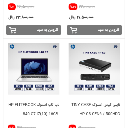
26,500,000
22,000,000
%11
%21
17,500,000 ریال
23,800,000 ریال
افزودن به سبد
افزودن به سبد
تاینی کیس استوک TINY CASE
لپ تاپ استوک HP ELITEBOOK
840 G7 i7(10)-16GB-
HP G3 GEN6 / 500HDD
256SSD-intel
630,000,000
290,000,000
%4
%2