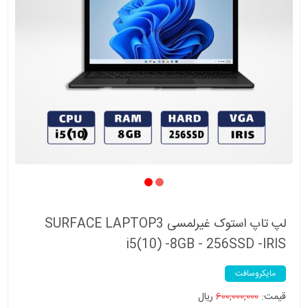
لپ تاپ استوک غیرلمسی SURFACE LAPTOP3
i5(10) -8GB - 256SSD -IRIS
مایکروسافت
قیمت:
600,000,000
ریال