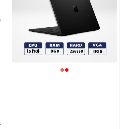
ل
پ
د
گ
ا
ص
ک
ب
ح