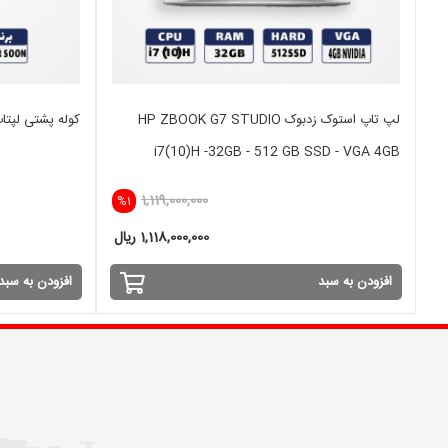
لپ تاپ استوک زدبوک HP ZBOOK G7 STUDIO
کوله پشتی لپتاپ WIER SOON م
i7(10)H -32GB - 512 GB SSD - VGA 4GB
1,119,000,000
%1
1,118,000,000 ریال
افزودن به سبد
افزودن به سبد