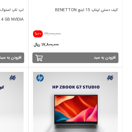
کیف دستی لپتاپ 15 اینچ BENETTON
 4 GB NVIDIA
22,000,000
%20
17,800,000 ریال
افزودن به سبد
افزودن به سبد