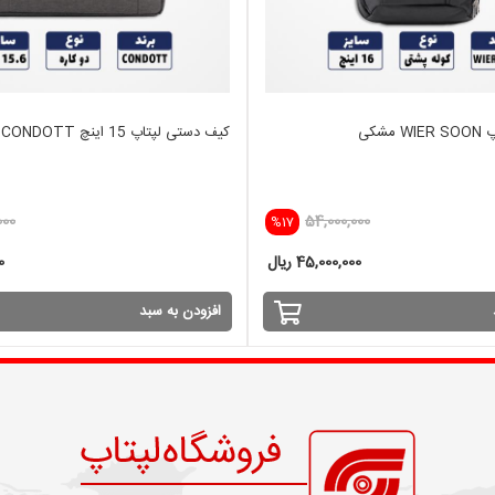
شکی
کیف دستی لپتاپ 15 اینچ CONDOTT
000
54,000,000
%17
45,000,000 ریال
00
افزودن به سبد