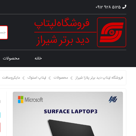
0912 928 5125
خانه
محصولات
فروشگاه لپتاپ دید برتر پلازا شیراز
محصولات
لپتاپ استوک
مایکروسافت
ل