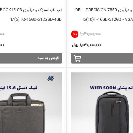
لپ تاپ استوک رندرگیری DELL PRECISION 7550
لپ تاپ استوک رندرگیری  G3
i7(6)HQ-16GB-512SSD-4GB
i5(10)H-16GB-512GB - VGA
000
1,040,000,000
%1
1,030,000,000 ریال
,000
افزودن به سبد