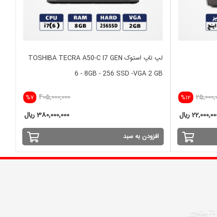
لپ تاپ استوک TOSHIBA TECRA A50-C I7 GEN
6 - 8GB - 256 SSD -VGA 2 GB
405,000,000
25,000,
%7
%12
22,000,0 ریال
380,000,000 ریال
افزودن به سبد