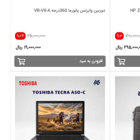
HP ZBOOK15
دوربین وایرلس پانورما 360درجه VR-V9-A
25,000,000
710,000,
%24
%3
695,000 ریال
19,000,000 ریال
افزودن به سبد