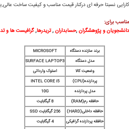
ارایی نسبتا حرفه ای درکنار قیمت مناسب و کیفیت ساخت عالی,ب
ناسب برای:
انشجویان و پژوهشگران
,
حسابداران
,
تریدرها
,
گرافیست ها و تدو
برند سازنده دستگاه
MICROSOFT
مدل دستگاه
SURFACE LAPTOP3
وضعیت کالا
استوک وارداتی
پردازنده(CPU)
INTEL CORE i5
مدل پردازنده
10G
حافظه رم(RAM)
8 گیگابایت
حافظه داخلی(HARD)
256 گیگابایت SSD
حافظه پردازنده گرافیکی
4 گیگابایت