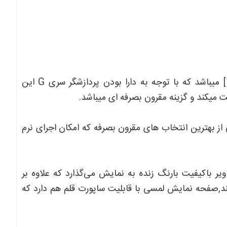
لپ‌تاپ SURFACE LAPTOP3 مجهز به پردازنده I5 نسل[10] میباشد که با توجه به دارا بودن پردازشگر سری G این
ت میکند و گزینه مقرون بصرفه ای میباشد.
گرافیک INTEL IRIS این لپ‌تاپ یکی از بهترین انتخاب های مقرون بصرفه که امکان اجرای نرم
13.3 اینچ این لپ‌تاپ با وضوح 2K IPS ، تصاویر باکیفیت بارنگ زنده به نمایش می‌گذارد که علاوه بر
,صفحه نمایش لمسی با قابلیت ساپورت قلم هم دارد که