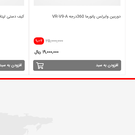
دوربین وایرلس پانورما 360درجه VR-V9-A
کیف دستی لپتاپ 15 اینچ TTON
25,000,000
%24
19,000,000 ریال
افزودن به سبد
افزودن به سبد