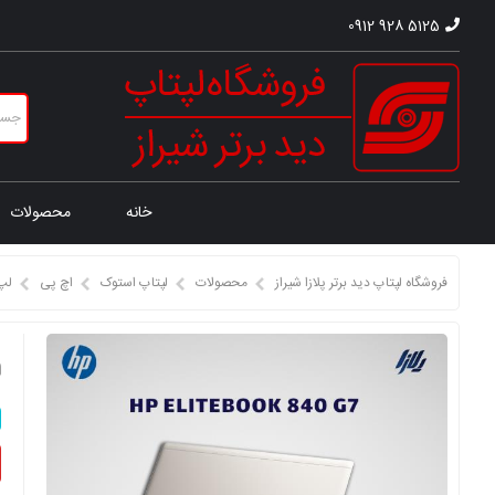
0912 928 5125
خانه
محصولات
فروشگاه لپتاپ دید برتر پلازا شیراز
محصولات
لپتاپ استوک
اچ پی
لپ
ل