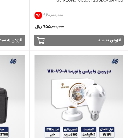
G5 XEON_16GB_512SSD_VGA 4GB
960,000,000
%1
955,000,000 ریال
افزودن به سبد
افزودن به سبد