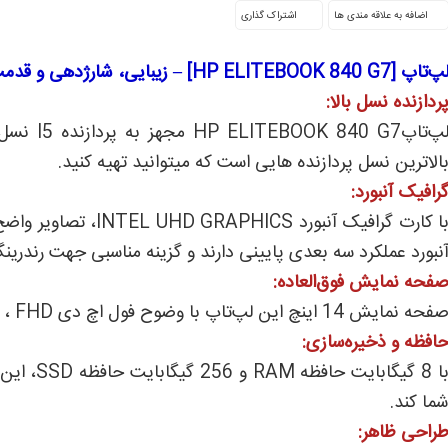
اشتراک گذاری
پ‌تاپ [HP ELITEBOOK 840 G7] – زیبایی، شارژدهی و قدمت
ردازنده نسل بالا:
لپ‌تاپ G7
الاترین نسل پردازنده هایی است که میتوانید تهیه کنید.
رافیک آنبورد:
با کارت گرافیک آنبورد
نبورد عملکرد سه بعدی پایینی دارند و گزینه مناسبی جهت رندری
فحه نمایش فوق‌العاده:
فحه نمایش 14 اینچ این لپ‌تاپ با وضوح فول اچ دی FHD ، تصاویری باکیفیتی به نمایش می‌گذارد.
افظه و ذخیره‌سازی:
با 8 گیگا
ما کند.
راحی ظاهر: