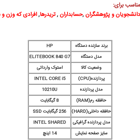
ناسب برای:
انشجویان و پژوهشگران
,
حسابداران
,
تریدرها
,
افرادی که وزن و
برند سازنده دستگاه
HP
مدل دستگاه
ELITEBOOK 840 G7
وضعیت کالا
استوک وارداتی
پردازنده(CPU)
INTEL CORE i5
مدل پردازنده
10210U
حافظه رم(RAM)
8 گیگابایت
حافظه داخلی(HARD)
256 گیگابایت SSD
مدل پردازنده گرافیکی
INTEL SHARED
سایز صفحه نمایش
14 اینچ