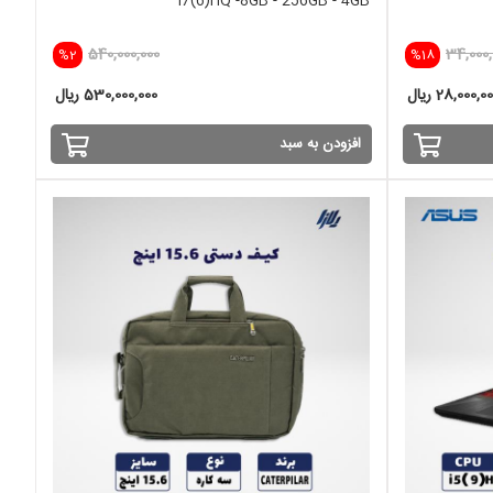
i7(6)HQ -8GB - 256GB - 4GB
540,000,000
34,000,
%2
%18
28,000,0 ریال
530,000,000 ریال
افزودن به سبد