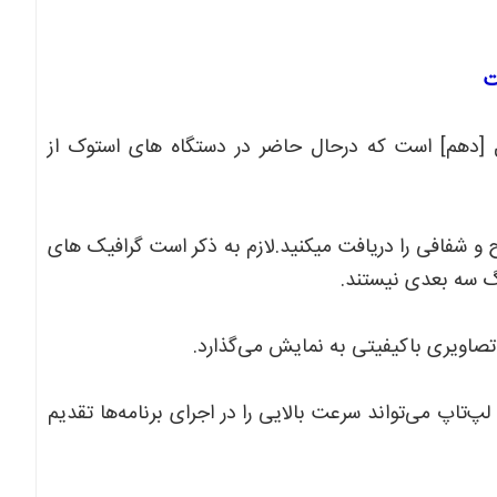
HP ELITEBOOK 840 مجهز به پردازنده I5 نسل [دهم] است که درحال حاضر در دستگاه های استوک از
 INTEL UHD GRAPHICS، تصاویر واضح و شفافی را دریافت میکنید.لازم به ذکر است گرافیک های
نگ سه بعدی نیستند.
بایت حافظه RAM و 256 گیگابایت حافظه SSD، این لپ‌تاپ می‌تواند سرعت بالایی را در اجرای برنامه‌ها تقدیم