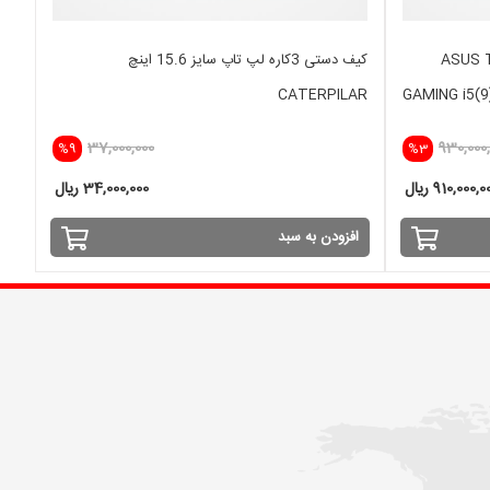
کس وارداتی ایسوس ASUS TUF
کیف دستی 3کاره لپ تاپ سایز 15.6 اینچ
CATERPILAR
GAMING i5(
37,000,000
930,000
%9
%3
910,000, ریال
34,000,000 ریال
افزودن به سبد