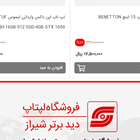
BENE
لپ تاپ اپن با
9)H-16GB-512 SSD-4GB GTX 1650
,000
22,000,000
%21
17,500,000 ریال
000
افزودن به سبد