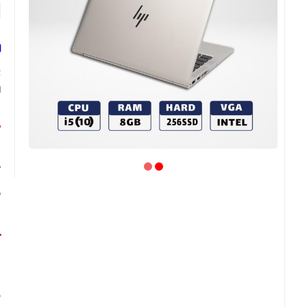
ل
پ
ب
گ
آ
ص
ص
ح
ش
ط