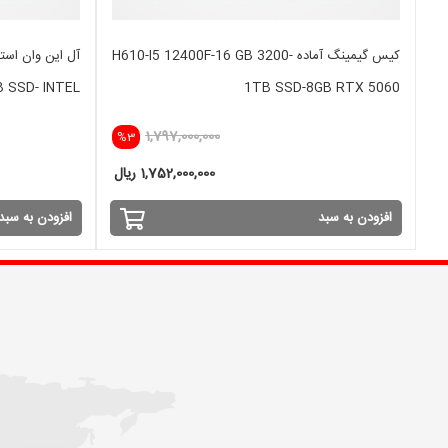
کیس گیمینگ آماده H610-I5 12400F-16 GB 3200-
B SSD- INTEL
1TB SSD-8GB RTX 5060
1,797,000,000
%3
1,752,000,000 ریال
افزودن به سبد
افزودن به سبد