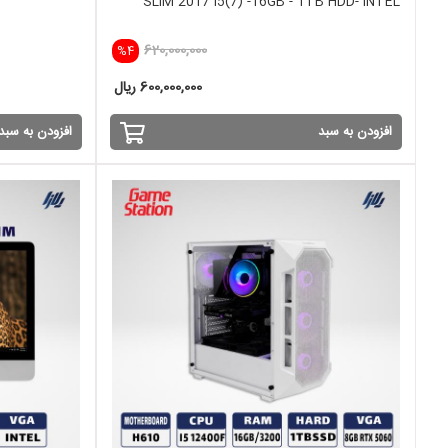
SLIM 2017 i5(7) -16GB - 1TB HDD- INTEL
620,000,000
%4
600,000,000 ریال
افزودن به سبد
افزودن به سبد