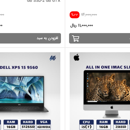
GB SSD-2 GB GTX
000
14,000,000
%22
11,000,000 ریال
000
افزودن به سبد