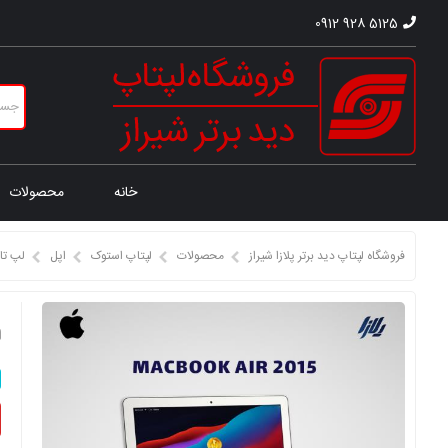
0912 928 5125
خانه
محصولات
فروشگاه لپتاپ دید برتر پلازا شیراز
محصولات
لپتاپ استوک
اپل
لپ تا
ل