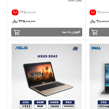
VGA 2GB
445,000,000
920,000,
%3
%2
910,000, ریال
435,000,000 ریال
افزودن به سبد