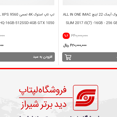
آل این وان استوک آیمک 22 اینچ ALL IN ONE IMAC
لپ تاپ استوک 4K لمسی 9560
)HQ-16GB-512SSD-4GB GTX 1050
SLIM 2017 i5(7) -16GB - 256 G
000
640,000,000
%4
620,000,000 ریال
,000
افزودن به سبد