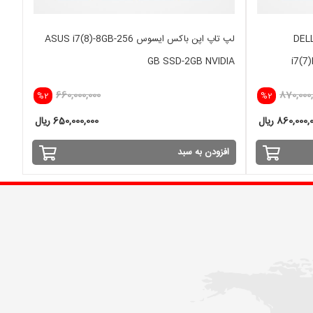
DELL XPS 
لپ تاپ اپن باکس ایسوس ASUS i7(8)-8GB-256
GB SSD-2GB NVIDIA
i7(7
660,000,000
870,000,
%2
%2
860,000 ریال
650,000,000 ریال
افزودن به سبد