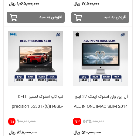
17,500,000 ریال
1,065,000,000 ریال
افزودن به سبد
افزودن به سبد
آل این وان استوک آیمک 27 اینچ
لپ تاپ استوک لمسی DELL
precision 5530 I7(8)H-8GB-
ALL IN ONE IMAC SLIM 2014
512SSD-4GB NVIDIA
i5(4) -8GB - 256GB SSD- 1
900,000,000
535,000,000
%1
%3
GB
520,000,000 ریال
898,000,000 ریال