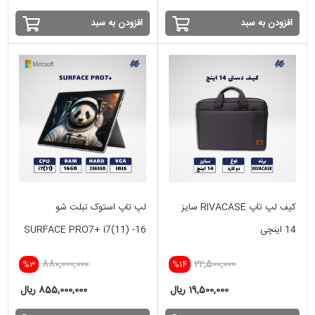
افزودن به سبد
افزودن به سبد
کیف لپ تاپ RIVACASE سایز
لپ تاپ استوک تبلت شو
14 اینچی
SURFACE PRO7+ i7(11) -16
GB - 256 SSD -INTEL IRIS
880,000,000
22,500,000
%3
%14
19,500,000 ریال
855,000,000 ریال