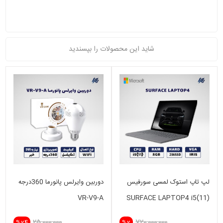
شاید این محصولات را بپسندید
لپ تاپ استوک لمسی سورفیس
دوربین وایرلس پانورما 360درجه
VR-V9-A
SURFACE LAPTOP4 i5(11)
-8GB - 256SD -INTEL IRIS
25,000,000
720,000,000
%24
%2