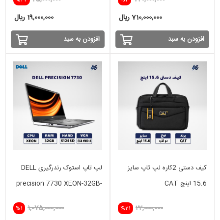
710,000,000 ریال
19,000,000 ریال
افزودن به سبد
افزودن به سبد
کیف دستی 2کاره لپ تاپ سایز
لپ تاپ استوک رندرگیری DELL
15.6 اینچ CAT
precision 7730 XEON-32GB-
512SSD-8GB NVIDIA
1,075,000,000
22,000,000
%1
%21