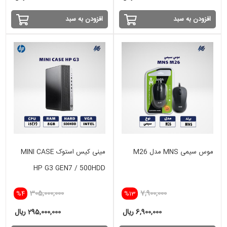
افزودن به سبد
افزودن به سبد
موس سیمی MNS مدل M26
مینی کیس استوک MINI CASE
HP G3 GEN7 / 500HDD
305,000,000
7,900,000
%4
%13
6,900,000 ریال
295,000,000 ریال