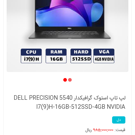
لپ تاپ استوک گرافیکدار DELL PRECISION 5540
I7(9)H-16GB-512SSD-4GB NVIDIA
دل
قیمت:
985,000,000
ریال