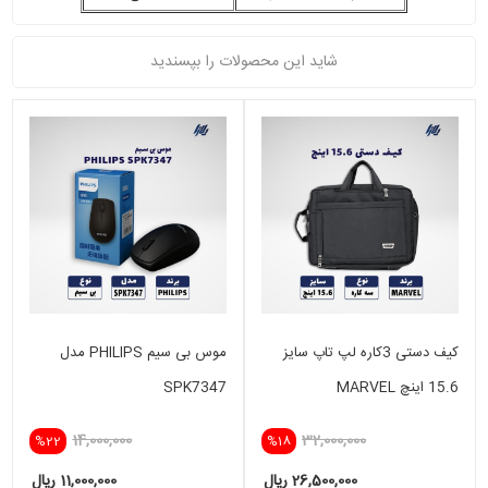
شاید این محصولات را بپسندید
کیف دستی 3کاره لپ تاپ سایز
موس بی سیم PHILIPS مدل
15.6 اینچ MARVEL
SPK7347
14,000,000
32,000,000
%22
%18
26,500,000 ریال
11,000,000 ریال