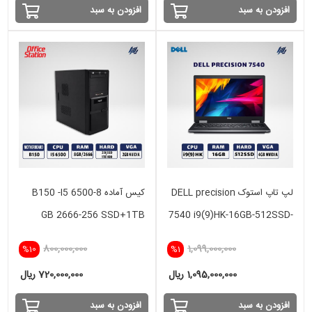
افزودن به سبد
افزودن به سبد
لپ تاپ استوک DELL precision
کیس آماده B150 -I5 6500-8
GB 2666-256 SSD+1TB
7540 i9(9)HK-16GB-512SSD-
HDD-2GB NVIDIA
4GB NVIDIA
800,000,000
1,099,000,000
%10
%1
1,095,000,000 ریال
720,000,000 ریال
افزودن به سبد
افزودن به سبد