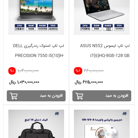
لپ تاپ ایسوس ASUS N552
لپ تاپ استوک رندرگیری DELL
PRECISION 7550 i5(10)H-
i7(6)HQ-8GB-128 GB
16GB-512GB - VGA 4 GB
SSD+1TB HDD-4GB NVIDIA
1,040,000,000
660,000,000
%1
%6
NVIDIA
625,000,000 ریال
1,030,000,000 ریال
افزودن به سبد
افزودن به سبد