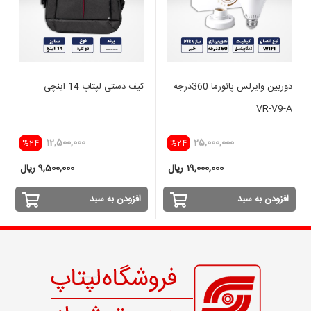
دوربین وایرلس پانورما 360درجه
کیف دستی لپتاپ 14 اینچی
VR-V9-A
12,500,000
25,000,000
%24
%24
19,000,000 ریال
9,500,000 ریال
افزودن به سبد
افزودن به سبد