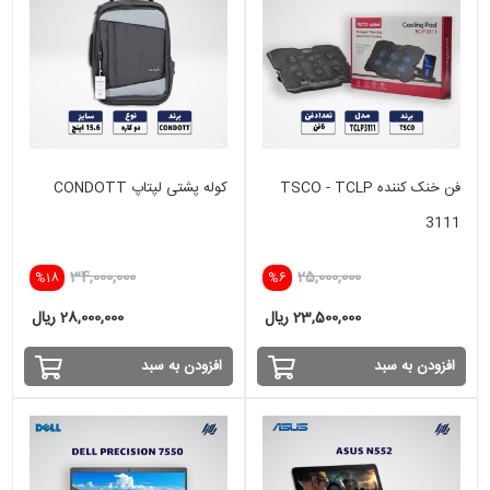
فن خنک کننده TSCO - TCLP
کوله پشتی لپتاپ CONDOTT
3111
34,000,000
25,000,000
%18
%6
23,500,000 ریال
28,000,000 ریال
افزودن به سبد
افزودن به سبد