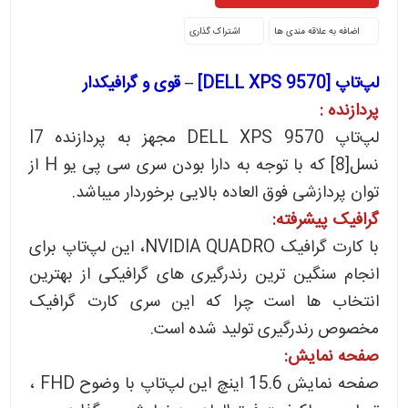
اشتراک گذاری
لپ‌تاپ [DELL XPS 9570] – قوی و گرافیکدار
پردازنده :
لپ‌تاپ DELL XPS 9570 مجهز به پردازنده I7
نسل[8] که با توجه به دارا بودن سری سی پی یو H از
توان پردازشی فوق العاده بالایی برخوردار میباشد.
گرافیک پیشرفته:
با کارت گرافیک NVIDIA QUADRO، این لپ‌تاپ برای
انجام سنگین ترین رندرگیری های گرافیکی از بهترین
انتخاب ها است چرا که این سری کارت گرافیک
مخصوص رندرگیری تولید شده است.
صفحه نمایش:
صفحه نمایش 15.6 اینچ این لپ‌تاپ با وضوح FHD ،