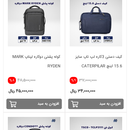
کیف دستی 3کاره لپ تاپ سایز
کوله پشتی دوکاره لپتاپ MARK
15.6 اینچ CATERPILAR
RYDEN
48,500,000
37,000,000
%8
%9
34,000,000 ریال
45,000,000 ریال
افزودن به سبد
افزودن به سبد