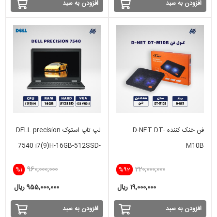
افزودن به سبد
افزودن به سبد
فن خنک کننده D-NET DT-
لپ تاپ استوک DELL precision
7540 i7(9)H-16GB-512SSD-
M10B
4GB NVIDIA
960,000,000
220,000,000
%1
%92
19,000,000 ریال
955,000,000 ریال
افزودن به سبد
افزودن به سبد