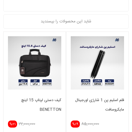
شاید این محصولات را بپسندید
قلم اسلیم پن 1 شارژی اورجینال
کیف دستی لپتاپ 15 اینچ
مایکروسافت
BENETTON
22,000,000
85,000,000
%21
%19