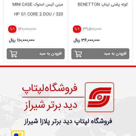
کوله پشتی لپتاپ BENETTON
مینی کیس استوک MINI CASE
HP G1 CORE 2 DOU / 320
HDD
120,000,000
39,500,000
%9
%9
36,000,000 ریال
110,000,000 ریال
افزودن به سبد
افزودن به سبد
فروشگاه لپتاپ دید برتر پلازا شیراز