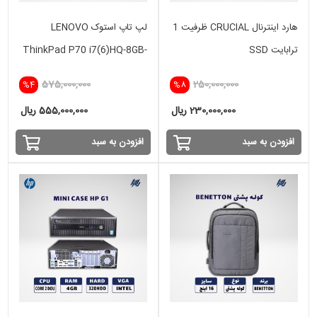
هارد اینترنال CRUCIAL ظرفیت 1
لپ تاپ استوک LENOVO
ترابایت SSD
ThinkPad P70 i7(6)HQ-8GB-
512SSD-4GB
575,000,000
250,000,000
%4
%8
230,000,000 ریال
555,000,000 ریال
افزودن به سبد
افزودن به سبد