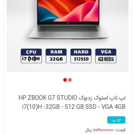
لپ تاپ استوک زدبوک HP ZBOOK G7 STUDIO
i7(10)H -32GB - 512 GB SSD - VGA 4GB
اچ پی
قیمت:
1,119,000,000
ریال