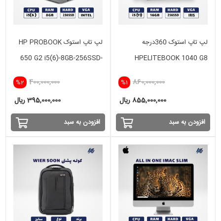
لپ تاپ استوک 360درجه
لپ تاپ استوک HP PROBOOK
650 G2 i5(6)-8GB-256SSD-
HPELITEBOOK 1040 G8
INTEL
X360 i5(11)-16GB-256SSD-
400,000,000
860,000,000
%2
%1
intel
855,000,000 ریال
395,000,000 ریال
افزودن به سبد
افزودن به سبد