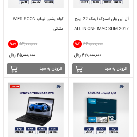
آل این وان استوک آیمک 22 اینچ
کوله پشتی لپتاپ WIER SOON
ALL IN ONE IMAC SLIM 2017
مشکی
i5(7) -16GB - 256 GB SSD-
54,000,000
640,000,000
%17
%4
INTEL
620,000,000 ریال
45,000,000 ریال
افزودن به سبد
افزودن به سبد