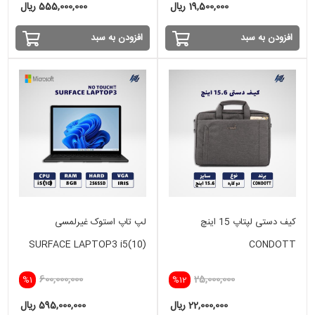
19,500,000 ریال
555,000,000 ریال
افزودن به سبد
افزودن به سبد
کیف دستی لپتاپ 15 اینچ
لپ تاپ استوک غیرلمسی
SURFACE LAPTOP3 i5(10)
CONDOTT
-8GB - 256SSD -IRIS
600,000,000
25,000,000
%1
%12
22,000,000 ریال
595,000,000 ریال