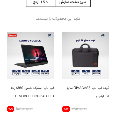
سایز صفحه نمایش
15.6 اینچ
شاید این محصولات را بپسندید
کیف لپ تاپ RIVACASE سایز
لپ تاپ استوک لمسی 360درجه
14 اینچی
LENOVO THINKPAD L13
YOGA i5(10)-16GB-256SSD-
580,000,000
22,500,000
%5
%14
INTEL