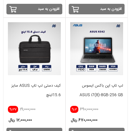
افزودن به سبد
افزودن به سبد
لپ تاپ اپن باکس ایسوس
کیف دستی لپ تاپ ASUS سایز
ASUS i7(8)-8GB-256 GB
15.6اینچ
SSD-4GB NVIDIA
19,000,000
690,000,000
%37
%3
670,000,000 ریال
12,000,000 ریال