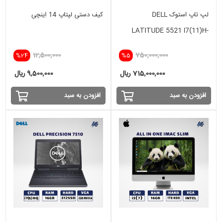
لپ تاپ استوک DELL
کیف دستی لپتاپ 14 اینچی
LATITUDE 5521 I7(11)H-
16GB-256SSD-INTEL IRIS
12,500,000
750,000,000
%24
%5
715,000,000 ریال
9,500,000 ریال
افزودن به سبد
افزودن به سبد