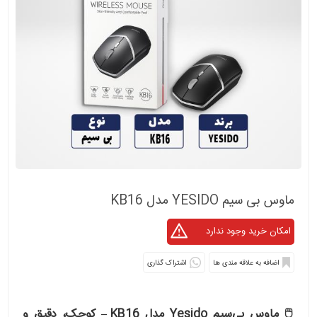
ماوس بی سیم YESIDO مدل KB16
اشتراک گذاری
🖱 ماوس بی‌سیم Yesido مدل KB16 – کوچک، دقیق و