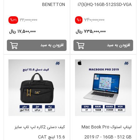
BENETTON
i7(6)HQ-16GB-512SSD-VGA
4GB
22,000,000
740,000,000
%21
%1
735,000,000 ریال
17,500,000 ریال
افزودن به سبد
افزودن به سبد
لپتاپ استوک Mac Book Pro
کیف دستی 2کاره لپ تاپ سایز
2019 i7 - 16GB - 512 GB
15.6 اینچ CAT