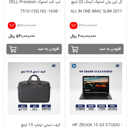
آل این وان استوک آیمک 22 اینچ
لپ تاپ استوک DELL Precision
7510 i7(6) HQ -16GB -
ALL IN ONE IMAC SLIM 2017
512SSD - 2GB
i5(7) -16GB - 1TB HDD-
570,000,000
620,000,000
%6
%4
INTEL
600,000,000 ریال
540,000,000 ریال
افزودن به سبد
افزودن به سبد
HP ZBOOK 15 G3 STUDIO -
کیف دستی لپتاپ 15 اینچ