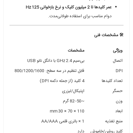
عمر کلیدها تا 2 میلیون کلیک و نرخ بازخوانی 125 Hz
دوام مناسب برای استفاده طولانی‌مدت.
🛠 مشخصات فنی
ویژگی
مشخصات
اتصال
بی‌سیم 2.4 GHz با دانگل نانو USB
DPI
قابل تنظیم در سه سطح: 800/1200/1600
تعداد کلیدها
4 کلید (از جمله دکمه DPI)
حسگر
اپتیکال/لیزری
وزن
~50–82 گرم
ابعاد
110 × 70 × 30 mm
منبع تغذیه
1 × باتری قلمی AA/AAA
کلید روشن/خاموش
دارد