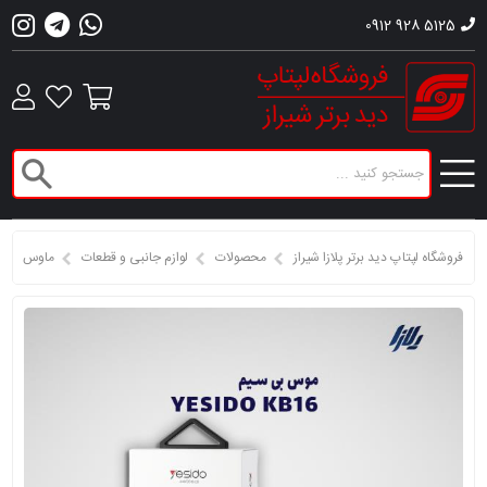
0912 928 5125
فروشگاه لپتاپ دید برتر پلازا شیراز
محصولات
لوازم جانبی و قطعات
ماوس