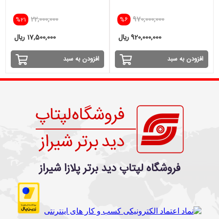
SSD -VGA 4GB
22,000,000
970,000,000
%21
%6
920,000,000 ریال
17,500,000 ریال
افزودن به سبد
افزودن به سبد
فروشگاه لپتاپ دید برتر پلازا شیراز