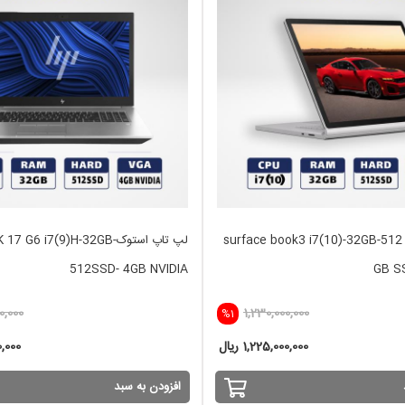
لپ تاپ استوک surface book3 i7(10)-32GB-512
لپ تاپ استوک G6 i7(9)H-32GB
512SSD- 4GB NVIDIA
GB S
0,000
1,230,000,000
%1
1,225,000,000 ریال
00,000
افزودن به سبد