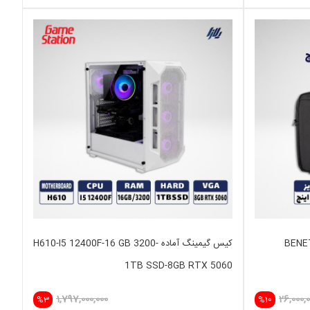
کیس گیمینگ آماده H610-I5 12400F-16 GB 3200-
1TB SSD-8GB RTX 5060
1,797,000,000
26,000,
%3
%10