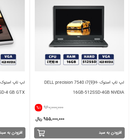
لپ تاپ استوک DELL precision 7540 i7(9)H-
SD-4 GB GTX
16GB-512SSD-4GB NVIDIA
960,000,000
%1
955,000,000 ریال
افزودن به سبد
افزودن به سبد