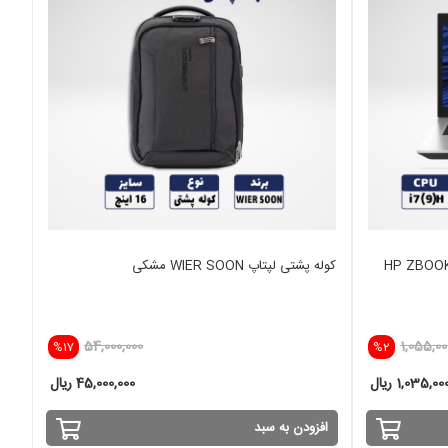
HP ZBOOK 17-
کوله پشتی لپتاپ WIER SOON مشکی
54,000,000
1,055,00
%17
%2
1,035,0 ریال
45,000,000 ریال
افزودن به سبد