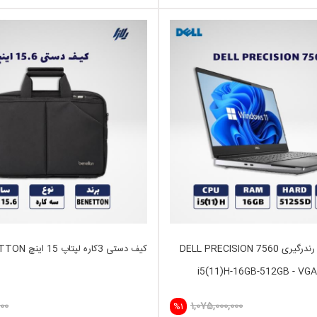
لپ تاپ استوک رندرگیری DELL PRECISION 7560
کیف دستی 3کاره لپتاپ 15 اینچ BENETTON
i5(11)H-16GB-512GB - VGA
000
1,075,000,000
%1