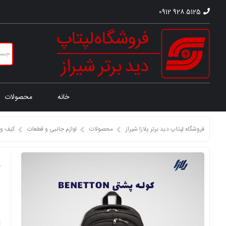
0912 928 5125
خانه
محصولات
فروشگاه لپتاپ دید برتر پلازا شیراز
محصولات
لوازم جانبی و قطعات
کیف و 
ک
ق
ق