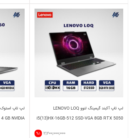
لپ تاپ آکبند گیمینگ لنوو LENOVO LOQ
 4 GB NVIDIA
i5(13)HX-16GB-512 SSD-VGA 8GB RTX 5050
2,200,000,000
%1