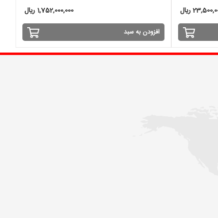
23,500, ریال
1,752,000,000 ریال
افزودن به سبد