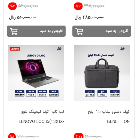
SSD
-8GB - 256 SSD - INTEL
520,000,000
495,000,000
%2
%3
485,000,000 ریال
510,000,000 ریال
افزودن به سبد
افزودن به سبد
کیف دستی لپتاپ 15 اینچ
لپ تاپ آکبند گیمینگ لنوو
LENOVO LOQ i5(13)HX-
BENETTON
16GB-512 SSD-VGA 8GB
2,200,000,000
22,000,000
%1
%21