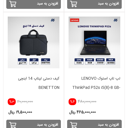
افزودن به سبد
افزودن به سبد
لپ تاپ استوک LENOVO
کیف دستی لپتاپ 14 اینچی
BENETTON
ThinkPad P52s i5(8)-8 GB-
256 SSD - 2GB
20,000,000
480,000,000
%3
%4
465,000,000 ریال
19,500,000 ریال
افزودن به سبد
افزودن به سبد