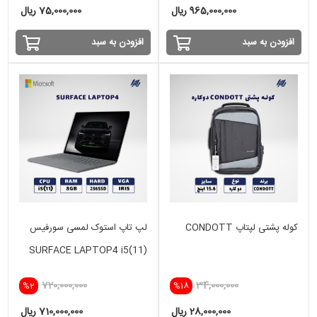
965,000,000 ریال
75,000,000 ریال
افزودن به سبد
افزودن به سبد
کوله پشتی لپتاپ CONDOTT
لپ تاپ استوک لمسی سورفیس
SURFACE LAPTOP4 i5(11)
-8GB - 256SD -INTEL IRIS
720,000,000
34,000,000
%2
%18
28,000,000 ریال
710,000,000 ریال