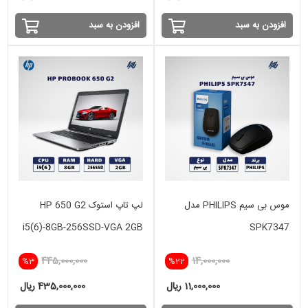
افزودن به سبد
افزودن به سبد
موس بی سیم PHILIPS مدل
لپ تاپ استوک HP 650 G2
i5(6)-8GB-256SSD-VGA 2GB
SPK7347
445,000,000
14,000,000
%3
%22
11,000,000 ریال
435,000,000 ریال