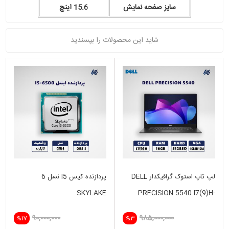
سایز صفحه نمایش
15.6 اینچ
شاید این محصولات را بپسندید
لپ تاپ استوک گرافیکدار DELL
پردازنده کیس I5 نسل 6
SKYLAKE
PRECISION 5540 I7(9)H-
16GB-512SSD-4GB NVIDIA
90,000,000
985,000,000
%17
%3