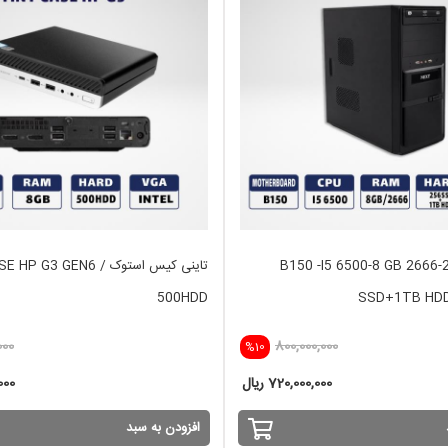
آماده B150 -I5 6500-8 GB 2666-256
تاینی کیس استوک HP G3 GEN6
500HDD
SSD+1TB HDD
000
800,000,000
%10
720,000,000 ریال
,000
افزودن به سبد