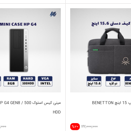
BENE
مینی کیس استوک EN8 / 500
HDD
,000
22,000,000
%20