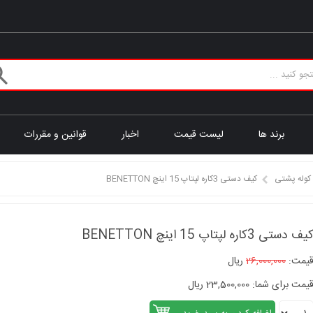
برند ها
لیست قیمت
اخبار
قوانین و مقررات
کوله پشتی
کیف دستی 3کاره لپتاپ 15 اینچ BENETTON
یف دستی 3کاره لپتاپ 15 اینچ BENETTON
یمت:
26,000,000
ریال
یمت برای شما: 23,500,000 ریال