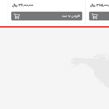
385,00 ریال
36,000,000 ریال
افزودن به سبد