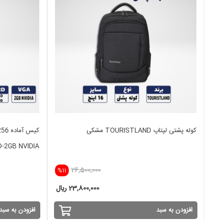
کوله پشتی لپتاپ TOURISTLAND مشکی
کیس 
-2GB NVIDIA
26,500,000
%11
23,800,000 ریال
افزودن به سبد
افزودن به سبد