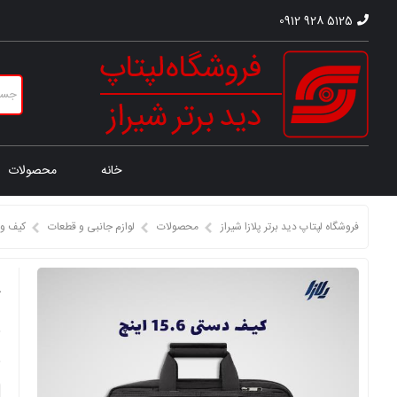
0912 928 5125
خانه
محصولات
فروشگاه لپتاپ دید برتر پلازا شیراز
محصولات
لوازم جانبی و قطعات
کیف و 
ک
ق
ق