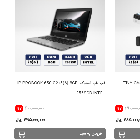
TINY CASE  /
لپ تاپ استوک HP PROBOOK 650 G2 i5(6)-8GB-
256SSD-INTEL
400,000,000
290,000,
%2
%2
285,000 ریال
395,000,000 ریال
افزودن به سبد