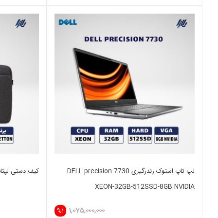
لپ تاپ استوک رندرگیری DELL precision 7730
کیف دستی لپتاپ 15 اینچ TTON
XEON-32GB-512SSD-8GB NVIDIA
1,075,000,000
%1