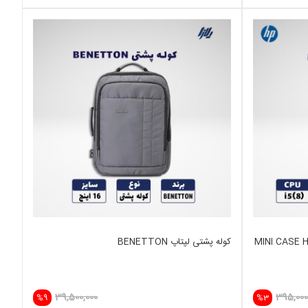
MINI CASE HP G4 G
کوله پشتی لپتاپ BENETTON
39,500,000
395,000
%9
%3