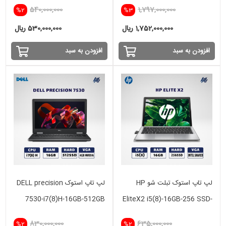
256GB - 4GB
SSD-8GB RTX 5060
540,000,000
1,797,000,000
%2
%3
1,752,000,000 ریال
530,000,000 ریال
افزودن به سبد
افزودن به سبد
لپ تاپ استوک تبلت شو HP
لپ تاپ استوک DELL precision
7530-i7(8)H-16GB-512GB
EliteX2 i5(8)-16GB-256 SSD-
SSD-4GB VGA
intel
830,000,000
635,000,000
%2
%2