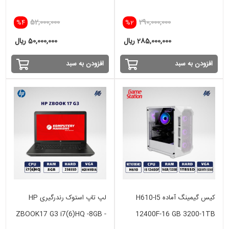
52,000,000
290,000,000
%4
%2
285,000,000 ریال
50,000,000 ریال
افزودن به سبد
افزودن به سبد
کیس گیمینگ آماده H610-I5
لپ تاپ استوک رندرگیری HP
ZBOOK17 G3 i7(6)HQ -8GB -
12400F-16 GB 3200-1TB