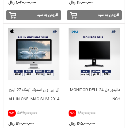
110,000,000 ریال
1,060,000,000 ریال
افزودن به سبد
افزودن به سبد
مانیتور دل MONITOR DELL 24
آل این وان استوک آیمک 27 اینچ
ALL IN ONE IMAC SLIM 2014
INCH
i5(4) -8GB - 256GB SSD- 1
535,000,000
180,000,000
%3
%9
GB
165,000,000 ریال
520,000,000 ریال