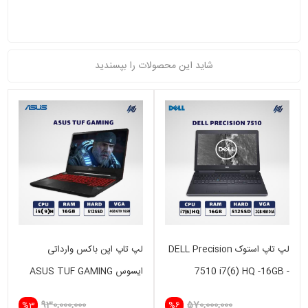
شاید این محصولات را بپسندید
لپ تاپ استوک DELL Precision
لپ تاپ اپن باکس وارداتی
7510 i7(6) HQ -16GB -
ایسوس ASUS TUF GAMING
i5(9)H-16GB-512 SSD-4GB
512SSD - 2GB
930,000,000
570,000,000
%3
%6