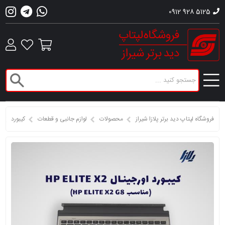
0912 928 5125
فروشگاه لپتاپ دید برتر پلازا شیراز
محصولات
لوازم جانبی و قطعات
کیبورد