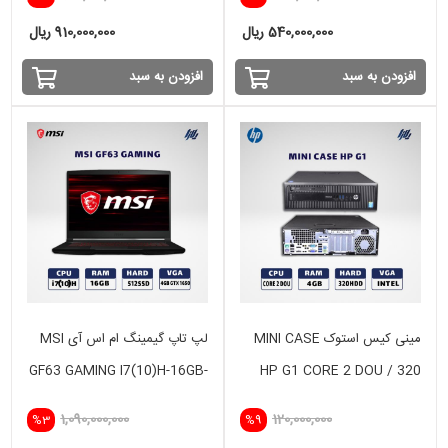
GTX 1650
540,000,000 ریال
910,000,000 ریال
افزودن به سبد
افزودن به سبد
مینی کیس استوک MINI CASE
لپ تاپ گیمینگ ام اس آی MSI
GF63 GAMING I7(10)H-16GB-
HP G1 CORE 2 DOU / 320
512 GB SSD-VGA 4GB- GTX
HDD
1,090,000,000
120,000,000
%3
%9
1650