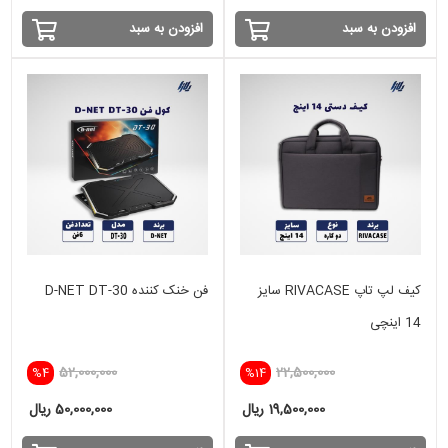
افزودن به سبد
افزودن به سبد
کیف لپ تاپ RIVACASE سایز
فن خنک کننده D-NET DT-30
14 اینچی
52,000,000
22,500,000
%4
%14
19,500,000 ریال
50,000,000 ریال