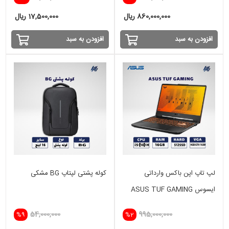
860,000,000 ریال
17,500,000 ریال
افزودن به سبد
افزودن به سبد
لپ تاپ اپن باکس وارداتی
کوله پشتی لپتاپ BG مشکی
ایسوس ASUS TUF GAMING
i5(10)H-16GB-512 SSD-4GB
54,000,000
995,000,000
%9
%2
GTX 1650