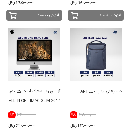
980,000,000 ریال
49,500,000 ریال
افزودن به سبد
افزودن به سبد
کوله پشتی لپتاپ ANTLER
آل این وان استوک آیمک 22 اینچ
ALL IN ONE IMAC SLIM 2017
i5(7) -16GB - 256 GB SSD-
640,000,000
47,000,000
%4
%9
INTEL
43,000,000 ریال
620,000,000 ریال