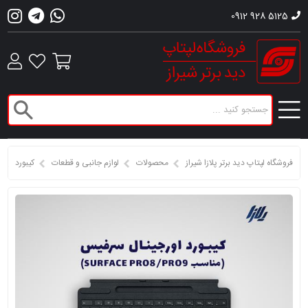
0912 928 5125
فروشگاه لپتاپ دید برتر پلازا شیراز
محصولات
لوازم جانبی و قطعات
کیبورد