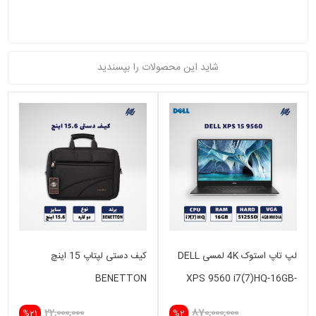
شاید این محصولات را بپسندید
لپ تاپ استوک 4K لمسی DELL
کیف دستی لپتاپ 15 اینچ
BENETTON
XPS 9560 i7(7)HQ-16GB-
512SSD-4GB GTX 1050
22,000,000
870,000,000
%21
%2