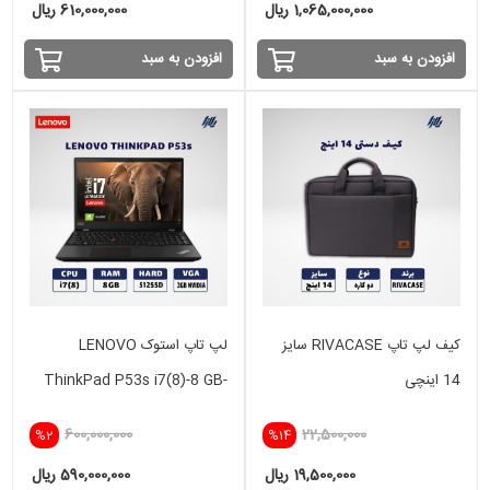
1,065,000,000 ریال
610,000,000 ریال
افزودن به سبد
افزودن به سبد
کیف لپ تاپ RIVACASE سایز
لپ تاپ استوک LENOVO
14 اینچی
ThinkPad P53s i7(8)-8 GB-
512 SSD - 2GB
600,000,000
22,500,000
%2
%14
19,500,000 ریال
590,000,000 ریال