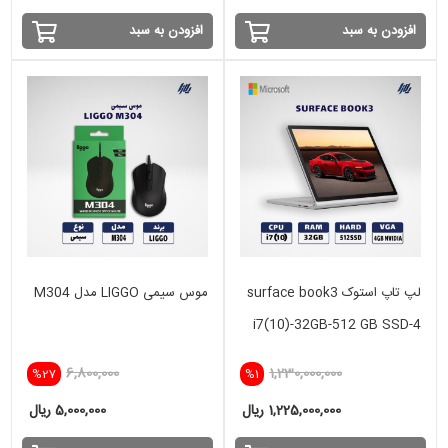
افزودن به سبد
افزودن به سبد
لپ تاپ استوک surface book3
موس سیمی LIGGO مدل M304
i7(10)-32GB-512 GB SSD-4
GB GTX
6,800,000
1,230,000,000
%27
%1
1,225,000,000 ریال
5,000,000 ریال