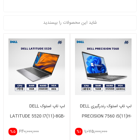
شاید این محصولات را بپسندید
لپ تاپ استوک رندرگیری DELL
لپ تاپ استوک DELL
LATITUDE 5520 I7(11)-8GB-
PRECISION 7560 i5(11)H-
256SSD-INTEL IRIS
16GB-512GB - VGA 4 GB
640,000,000
1,075,000,000
%5
%1
NVIDIA