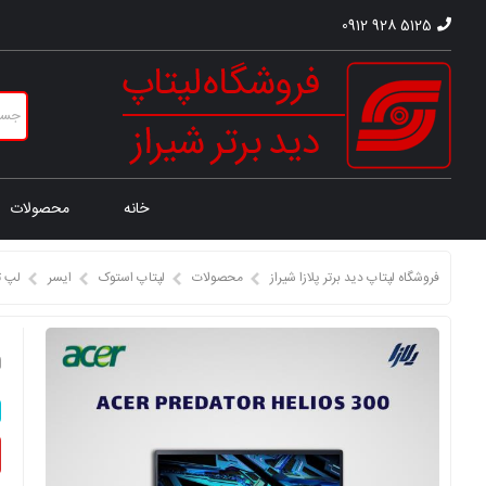
0912 928 5125
خانه
محصولات
فروشگاه لپتاپ دید برتر پلازا شیراز
محصولات
لپتاپ استوک
ایسر
لپ ت
ل