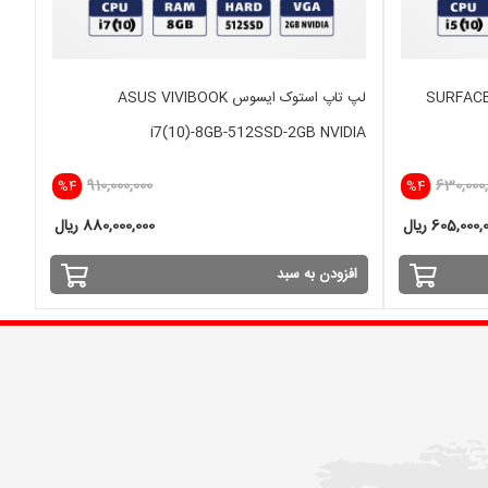
SURFACE LA)
لپ تاپ استوک ایسوس ASUS VIVIBOOK
i7(10)-8GB-512SSD-2GB NVIDIA
910,000,000
630,000,
%4
%4
605,000 ریال
880,000,000 ریال
افزودن به سبد