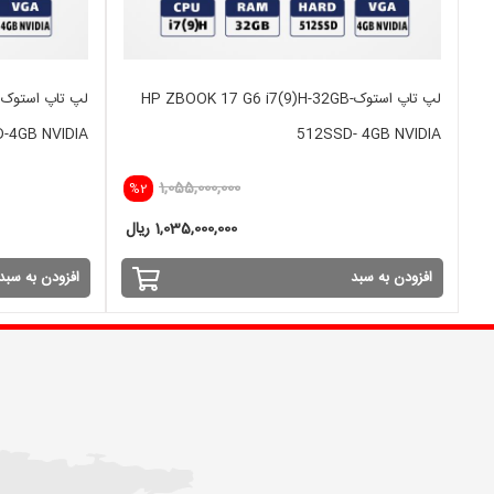
لپ تاپ استوکHP ZBOOK 17 G6 i7(9)H-32GB-
D-4GB NVIDIA
512SSD- 4GB NVIDIA
1,055,000,000
%2
1,035,000,000 ریال
افزودن به سبد
افزودن به سبد