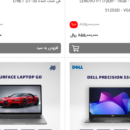
لپ تاپ استوک LENOVO P1 i7(8)H - 16GB -
فن خنک کننده D-NET DT-30
512SSD - VG
00
875,000,000
%3
855,000,000 ریال
00
افزودن به سبد