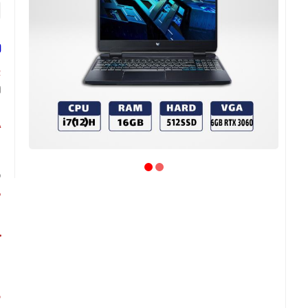
لپ
پ
ش
گ
و
ص
ص
ح
ذ
ط