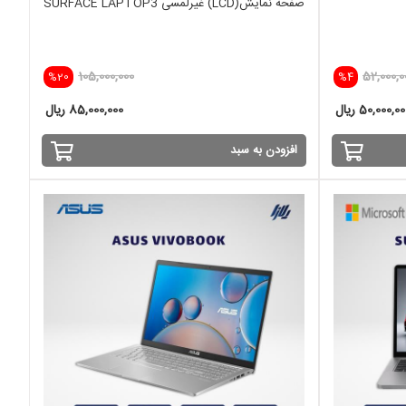
صفحه نمایش(LCD) غیرلمسی SURFACE LAPTOP3
105,000,000
52,000,0
%20
%4
50,000,0 ریال
85,000,000 ریال
افزودن به سبد