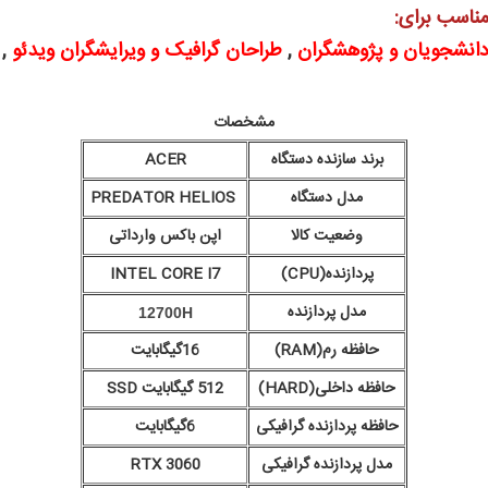
ناسب برای:
انشجویان و پژوهشگران
,
طراحان گرافیک و ویرایشگران ویدئو
,
مشخصات
برند سازنده دستگاه
ACER
مدل دستگاه
PREDATOR HELIOS
وضعیت کالا
اپن باکس وارداتی
پردازنده(CPU)
INTEL CORE I7
مدل پردازنده
12700H
حافظه رم(RAM)
16گیگابایت
حافظه داخلی(HARD)
512 گیگابایت SSD
حافظه پردازنده گرافیکی
6گیگابایت
مدل پردازنده گرافیکی
RTX 3060