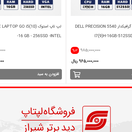
لپ تاپ استوک گرافیکدار DELL PRECISION 5540
لپ تاپ استوک PTOP GO i5(10
-16 GB - 256SSD -INTEL
I7(9)H-16GB-512SS
000
985,000,000
%3
965,000,000 ریال
,000
افزودن به سبد