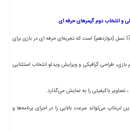
لپ‌تاپ ACER PREDATOR HELIOS 300 مجهز به پردازنده I7 نسل {دوازدهم} است که تجربه‌ای حرفه ای در بازی برای
RT، این لپ‌تاپ برای انجام بازی‌، طراحی گرافیکی و ویرایش ویدئو انتخاب استثنایی
1 گیگابایت حافظه RAM و 512 گیگابایت حافظه SSD، این لپ‌تاپ می‌تواند سرعت بالایی را در اجرای برنامه‌ها و