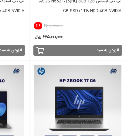
لپ تاپ ایسوس ASUS N552 i7(6)HQ-8GB-128
A 4GB NVIDIA
GB SSD+1TB HDD-4GB NVIDIA
660,000,000
%6
625,000,000 ریال
افزودن به سبد
افزودن به سبد