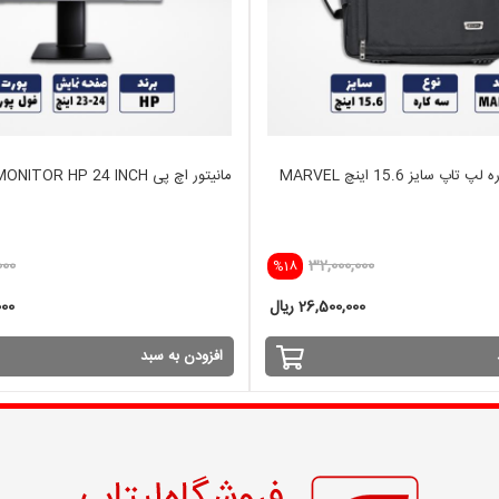
مانیتور اچ پی MONITOR HP 24 INCH
000
32,000,000
%18
26,500,000 ریال
,000
افزودن به سبد