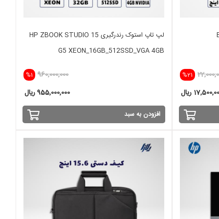
لپ تاپ استوک رندرگیری HP ZBOOK STUDIO 15
G5 XEON_16GB_512SSD_VGA 4GB
960,000,000
22,000,
%1
%21
17,500,0 ریال
955,000,000 ریال
افزودن به سبد