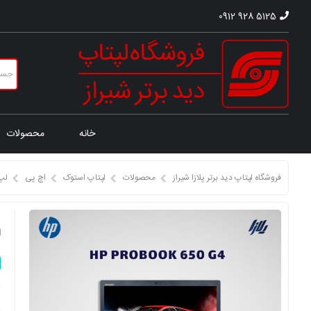
0912 928 5125
خانه
محصولات
فروشگاه لپتاپ دید برتر پلازا شیراز
محصولات
لپتاپ استوک
اچ پی
لپ
ل
ق
ق