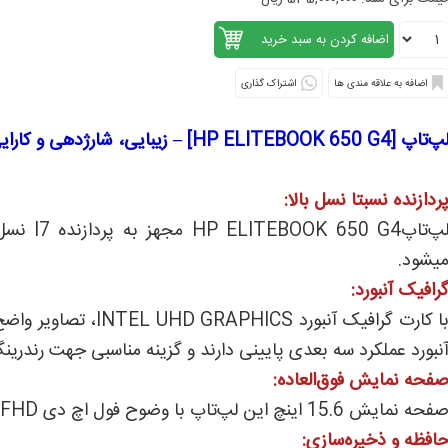
اشتراک گذاری
پ‌تاپ [HP ELITEBOOK 650 G4] – زیبایی، شارژدهی و کارایی
ردازنده نسبتا نسل بالا:
لپ‌تاپG4
یشود.
رافیک آنبورد:
با کارت گرافیک آنبورد
نبورد عملکرد سه بعدی پایینی دارند و گزینه مناسبی جهت رندری
فحه نمایش فوق‌العاده:
فحه نمایش 15.6 اینچ این لپ‌تاپ با وضوح فول اچ دی FHD ، تصاویری باکیفیتی به نمایش می‌گذارد.
افظه و ذخیره‌سازی: