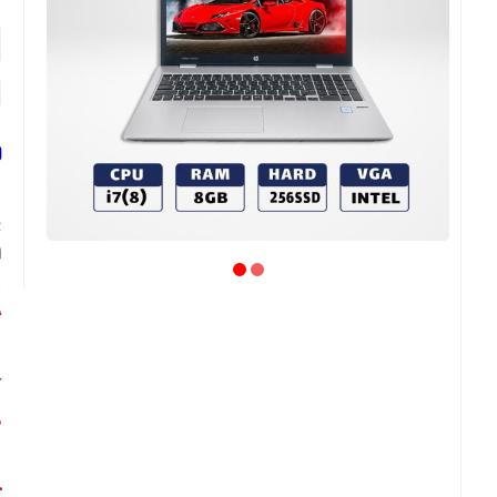
ل
پ
م
گ
آ
ص
ص
ح