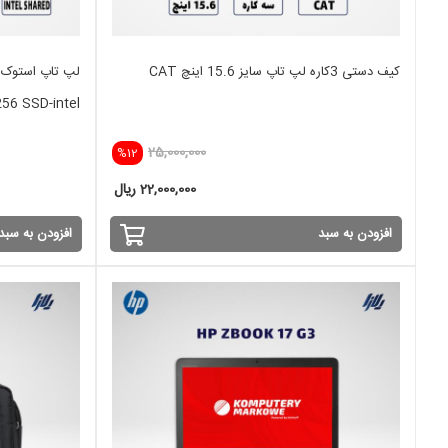
کیف دستی 3کاره لپ تاپ سایز 15.6 اینچ CAT
256 SSD-intel
25,000,000
%12
22,000,000 ریال
افزودن به سبد
افزودن به سبد