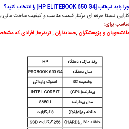
را باید لپ‌تاپ [HP ELITEBOOK 650 G4] را انتخاب کنید؟
ارایی نسبتا حرفه ای درکنار قیمت مناسب و کیفیت ساخت عالی,ب
ناسب برای:
انشجویان و پژوهشگران
,
حسابداران
,
تریدرها
,
افرادی که مشخصا
برند سازنده دستگاه
HP
مدل دستگاه
PROBOOK 650 G4
وضعیت کالا
استوک وارداتی
پردازنده(CPU)
INTEL CORE i7
مدل پردازنده
8650U
حافظه رم(RAM)
8 گیگابایت
حافظه داخلی(HARD)
256 گیگابایت SSD