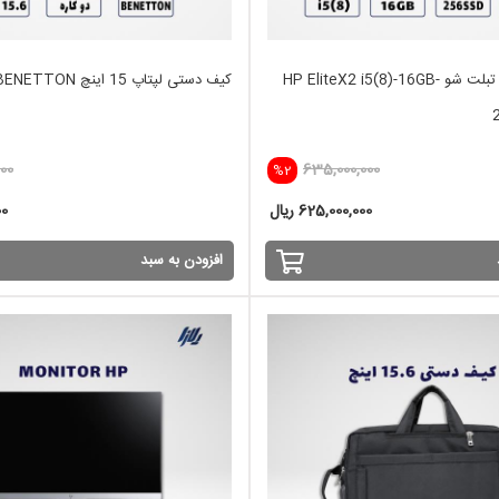
لپ تاپ استوک تبلت شو HP EliteX2 i5(8)-16GB-
کیف دستی لپتاپ 15 اینچ BENETTON
000
635,000,000
%2
625,000,000 ریال
00
افزودن به سبد