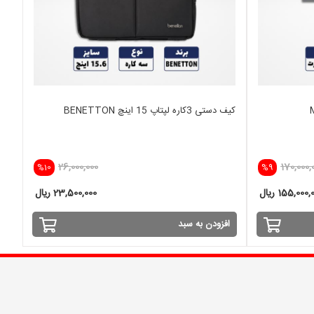
کیف دستی 3کاره لپتاپ 15 اینچ BENETTON
26,000,000
170,000,
%10
%9
155,000 ریال
23,500,000 ریال
افزودن به سبد