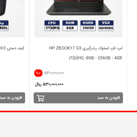
لپ تاپ استوک رندرگیری HP ZBOOK17 G3
کیف دستی 3کاره لپ تاپ سایز 15.6 اینچ MARVEL
i7(6)HQ -8GB - 256GB - 4GB
540,000,000
%2
530,000,000 ریال
افزودن به سبد
افزودن به سبد