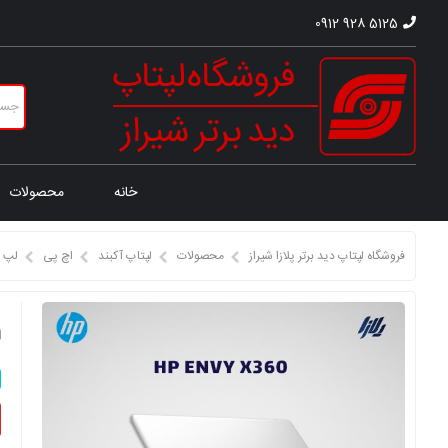
0912 928 5125
خانه
محصولات
فروشگاه لپتاپ دید برتر پلازا شیراز
محصولات
لپتاپ آکبند
اچ پی
لپ 
ل