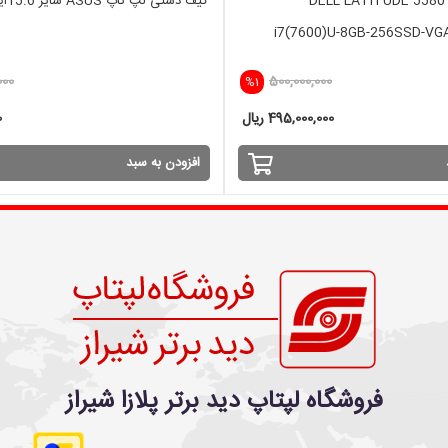
لپ تاپ استوک DELL LATITUDE 5580
کیف دستی لپ تاپ ASUS سایز 15.6اینچ
i7(7600)U-8GB-256SSD-VG
000
500,000,000
%1
495,000,000 ریال
0
افزودن به سبد
فروشگاه لپتاپ دید برتر پلازا شیراز