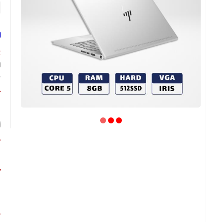
ل
پ
ک
ک
ا
ص
ص
ح
د
ط