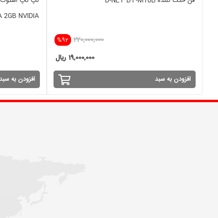
فن خنک کننده D-NET DT-M10B
A 2GB NVIDIA
220,000,000
%92
19,000,000 ریال
افزودن به سبد
افزودن به سبد