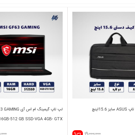
15.6اینچ
لپ تاپ گیمینگ ام اس آی
-16GB-512 GB SSD-VGA 4GB- GTX
1650
0,000
19,000,000
%37