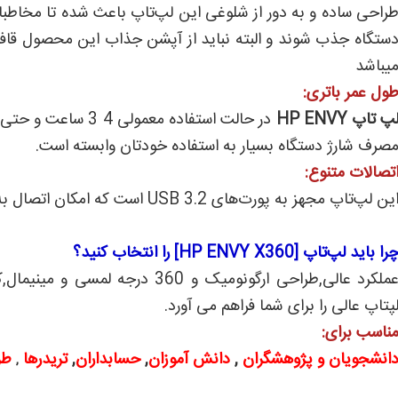
راحی ساده و به دور از شلوغی این لپ‌تاپ باعث شده تا مخاطب
یباشد
ول عمر باتری:
پ تاپ HP ENVY
در حالت استفاده معمولی 4 3 ساعت و حتی بیشتر
صرف شارژ دستگاه بسیار به استفاده خودتان وابسته است.
تصالات متنوع:
ین لپ‌تاپ مجهز به پورت‌های USB 3.2 است که امکان اتصال به انواع دستگاه‌ها و لوازم جانبی را به شما می‌دهد.
را باید لپ‌تاپ [HP ENVY X360] را انتخاب کنید؟
عملکرد عالی,طراحی ارگونومیک و 0
پتاپ عالی را برای شما فراهم می آورد.
ناسب برای:
انشجویان و پژوهشگران
,
دانش آموزان
,
حسابداران
,
تریدرها
طر
,