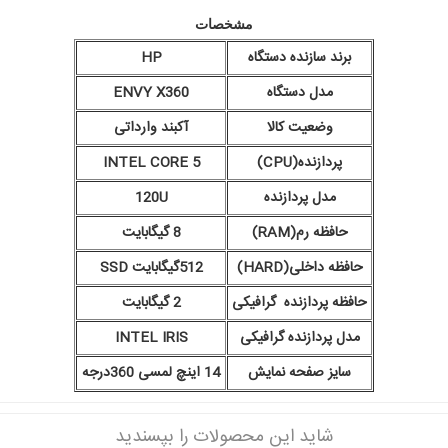
مشخصات
برند سازنده دستگاه
HP
مدل دستگاه
ENVY X360
وضعیت کالا
آکبند وارداتی
پردازنده(CPU)
INTEL CORE 5
مدل پردازنده
U
120
حافظه رم(RAM)
8 گیگابایت
حافظه داخلی(HARD)
512گیگابایت SSD
حافظه پردازنده گرافیکی
2 گیگابایت
مدل پردازنده گرافیکی
INTEL IRIS
سایز صفحه نمایش
14 اینچ لمسی 360درجه
شاید این محصولات را بپسندید