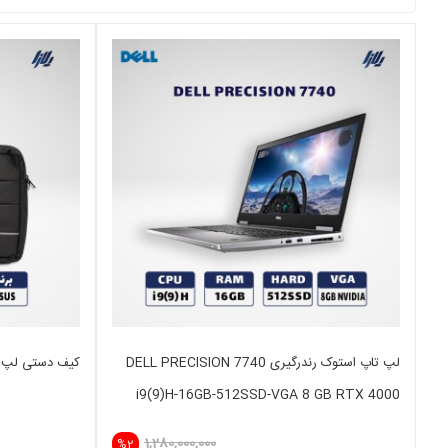
لپ تاپ استوک رندرگیری DELL PRECISION 7740
کیف دستی لپ تاپ ASUS سایز 
i9(9)H-16GB-512SSD-VGA 8 GB RTX 4000
1,280,000,000
%2