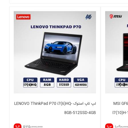
 MSI GF63 GAMING
لپ تاپ استوک LENOVO ThinkPad P70 i7(6)HQ-
8GB-512SSD-4GB
I7(10)H
575,000,000
1,090,00
%4
%3