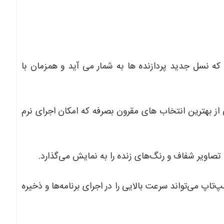
لپ‌تاپ HP ENVY X360 مجهز به پردازنده INTEL CORE 5 که نسل جدید پردازنده ها به شمار می آید و همزمان با
گرافیک INTEL IRIS این لپ‌تاپ یکی از بهترین انتخاب های مقرون بصرفه که امکان اجرای نرم
یت حافظه RAM و 512 گیگابایت حافظه SSD، این لپ‌تاپ می‌تواند سرعت بالایی را در اجرای برنامه‌ها و ذخیره