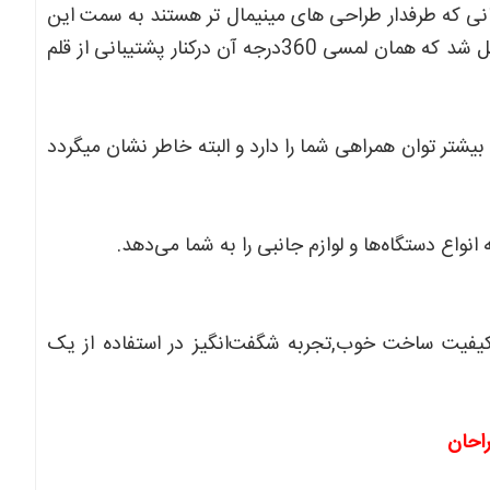
انی که طرفدار طراحی های مینیمال تر هستند به سمت این
دستگاه جذب شوند و البته نباید از آپشن جذاب این محصول قافل شد که همان لمسی 360درجه آن درکنار پشتیبانی از قلم
توان همراهی شما را دارد و البته خاطر نشان میگردد
36 درجه لمسی و مینیمال,کیفیت ساخت خوب,تجربه شگفت‌انگیز در استفاده از یک
احان