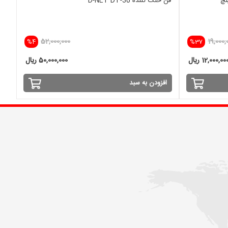
فن خنک کننده D-NET DT-30
52,000,000
19,000,
%4
%37
12,000,00 ریال
50,000,000 ریال
افزودن به سبد