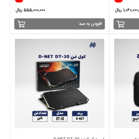
1,060,00 ریال
555,000,000 ریال
افزودن به سبد