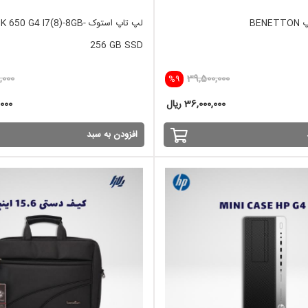
BEN
لپ تاپ استوک  G4 I7(8)-8GB
256 GB SSD
,000
39,500,000
%9
36,000,000 ریال
0,000
افزودن به سبد