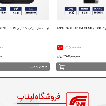
مینی کیس استوک MINI CASE HP G4 GEN8 / 500
کیف دستی لپتاپ 15 اینچ BENETTON
000
395,000,000
%3
385,000,000 ریال
00
افزودن به سبد