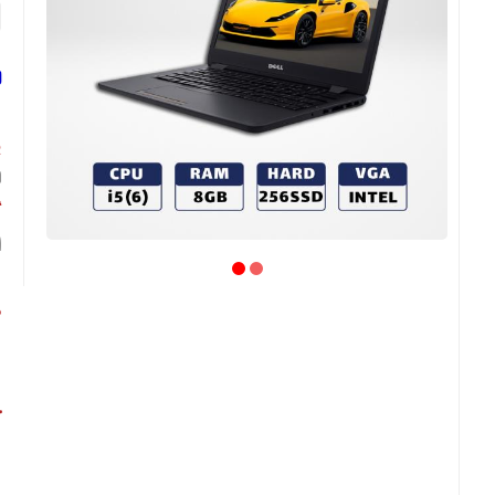
ل
پ
لپ
گ
17
ص
ع
ح
ش