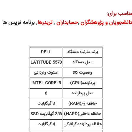
ناسب برای:
انشجویان و پژوهشگران
,
حسابداران
,
تریدرها
, برنامه نویس ها
برند سازنده دستگاه
DELL
مدل دستگاه
LATITUDE 5570
وضعیت کالا
استوک وارداتی
پردازنده(CPU)
INTEL CORE i5
مدل پردازنده
6
حافظه رم(RAM)
8 گیگابایت
حافظه داخلی(HARD)
256 گیگابایت SSD
حافظه پردازنده گرافیکی
4 گیگابایت