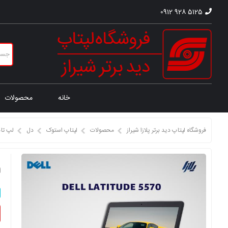
0912 928 5125
خانه
محصولات
فروشگاه لپتاپ دید برتر پلازا شیراز
محصولات
لپتاپ استوک
دل
لپ تا
ل