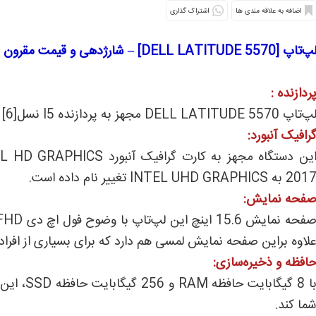
اشتراک گذاری
پ‌تاپ [DELL LATITUDE 5570] – شارژدهی و قیمت مقرون بصرفه
ردازنده :
‌تاپ DELL LATITUDE 5570 مجهز به پردازنده I5 نسل[6] میباشد و جزو دسته دستگاهای مهندسی به شمار می رود.
رافیک آنبورد:
20 به INTEL UHD GRAPHICS تغییر نام داده است.
فحه نمایش:
لاوه براین صفحه نمایش لمسی هم دارد که برای بسیاری از افرا
افظه و ذخیره‌سازی:
با 8 گیگا
ما کند.