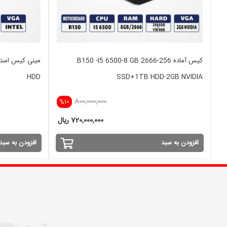
کیس آماده B150 -I5 6500-8 GB 2666-256
HDD
SSD+1TB HDD-2GB NVIDIA
800,000,000
%10
720,000,000 ریال
افزودن به سبد
افزودن به سبد