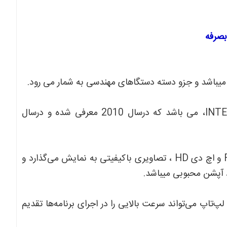
این دستگاه مجهز به کارت گرافیک آنبورد INTEL HD GRAPHICS، می باشد که درسال 2010 معرفی شده و درسال
صفحه نمایش 15.6 اینچ این لپ‌تاپ با وضوح فول اچ دی FHD و اچ دی HD ، تصاویری باکیفیتی به نمایش می‌گذارد و
د آپشن محبوبی میباشد.
بایت حافظه RAM و 256 گیگابایت حافظه SSD، این لپ‌تاپ می‌تواند سرعت بالایی را در اجرای برنامه‌ها تقدیم