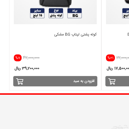
کوله پشتی لپتاپ BG مشکی
42,000,000
22,000,
%7
%21
17,500,0 ریال
39,200,000 ریال
افزودن به سبد