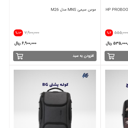
HP PROBOOK 650-
موس سیمی MNS مدل M26
7,900,000
555,000
%13
%4
535,00 ریال
6,900,000 ریال
افزودن به سبد