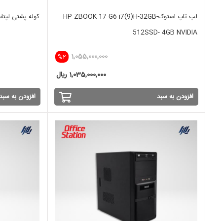
لپ تاپ استوکHP ZBOOK 17 G6 i7(9)H-32GB-
کوله پشتی لپتاپ ETTON
512SSD- 4GB NVIDIA
1,055,000,000
%2
1,035,000,000 ریال
افزودن به سبد
افزودن به سبد