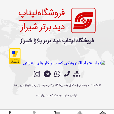
فروشگاه لپتاپ دید برتر پلازا شیراز
©
1405
- کلیه حقوق متعلق به
فروشگاه لپتاپ دید برتر پلازا شیراز
می باشد.
طراحی سایت
و
سئو
توسط
بهار آرام