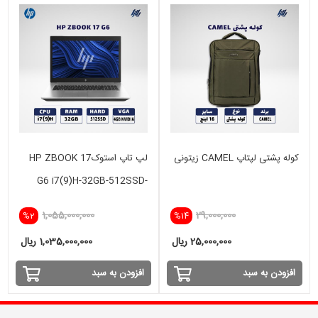
کوله پشتی لپتاپ CAMEL زیتونی
لپ تاپ استوکHP ZBOOK 17
G6 i7(9)H-32GB-512SSD-
4GB NVIDIA
1,055,000,000
29,000,000
%2
%14
25,000,000 ریال
1,035,000,000 ریال
افزودن به سبد
افزودن به سبد