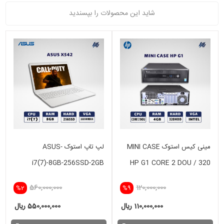
شاید این محصولات را بپسندید
مینی کیس استوک MINI CASE
لپ تاپ استوک ASUS-
i7(7)-8GB-256SSD-2GB
HP G1 CORE 2 DOU / 320
NVIDIA
HDD
560,000,000
120,000,000
%2
%9
110,000,000 ریال
550,000,000 ریال