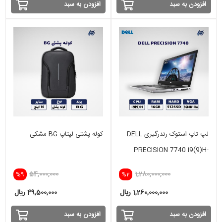
افزودن به سبد
افزودن به سبد
لپ تاپ استوک رندرگیری DELL
کوله پشتی لپتاپ BG مشکی
PRECISION 7740 i9(9)H-
16GB-512SSD-VGA 8 GB
54,000,000
1,280,000,000
%9
%2
RTX 4000
1,260,000,000 ریال
49,500,000 ریال
افزودن به سبد
افزودن به سبد