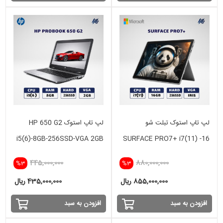
لپ تاپ استوک تبلت شو
لپ تاپ استوک HP 650 G2
i5(6)-8GB-256SSD-VGA 2GB
SURFACE PRO7+ i7(11) -16
GB - 256 SSD -INTEL IRIS
445,000,000
880,000,000
%3
%3
855,000,000 ریال
435,000,000 ریال
افزودن به سبد
افزودن به سبد