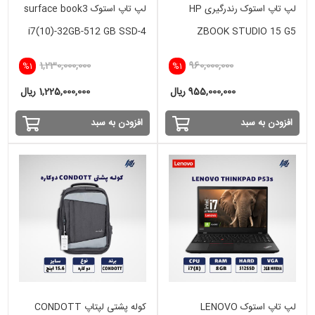
لپ تاپ استوک رندرگیری HP
لپ تاپ استوک surface book3
i7(10)-32GB-512 GB SSD-4
ZBOOK STUDIO 15 G5
GB GTX
XEON_16GB_512SSD_VGA
1,230,000,000
960,000,000
%1
%1
4GB
955,000,000 ریال
1,225,000,000 ریال
افزودن به سبد
افزودن به سبد
لپ تاپ استوک LENOVO
کوله پشتی لپتاپ CONDOTT