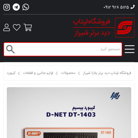
0912 928 5125
فروشگاه لپتاپ دید برتر پلازا شیراز
محصولات
لوازم جانبی و قطعات
کیبورد