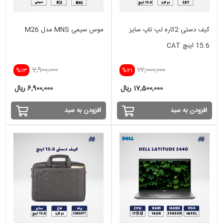
کیف دستی 2کاره لپ تاپ سایز
موس سیمی MNS مدل M26
15.6 اینچ CAT
7,900,000
22,000,000
%13
%21
17,500,000 ریال
6,900,000 ریال
افزودن به سبد
افزودن به سبد