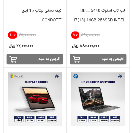
لپ تاپ استوک DELL 5440
کیف دستی لپتاپ 15 اینچ
CONDOTT
i7(13)-16GB-256SSD-INTEL
25,000,000
890,000,000
%12
%2
880,000,000 ریال
22,000,000 ریال
افزودن به سبد
افزودن به سبد