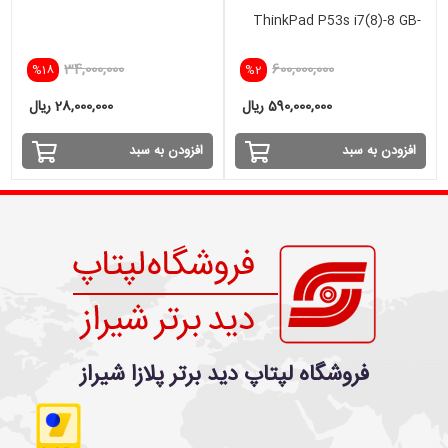
ThinkPad P53s i7(8)-8 GB-
512 SSD - 2GB
34,000,000
600,000,000
%18
%2
590,000,000 ریال
28,000,000 ریال
افزودن به سبد
افزودن به سبد
فروشگاه لپتاپ دید برتر پلازا شیراز