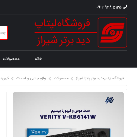
0912 928 5125
خانه
محصولات
فروشگاه لپتاپ دید برتر پلازا شیراز
محصولات
لوازم جانبی و قطعات
کیبورد
ک