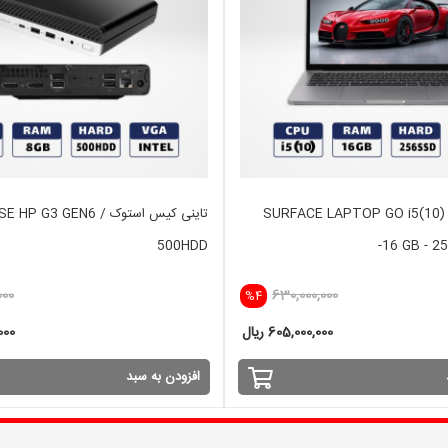
لپ تاپ استوک SURFACE LAPTOP GO i5(10)
تاینی کیس استوک HP G3 GEN6
500HDD
-16 GB - 2
000
630,000,000
%4
605,000,000 ریال
,000
افزودن به سبد