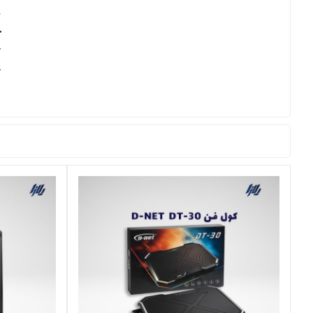
خ
ک
ک