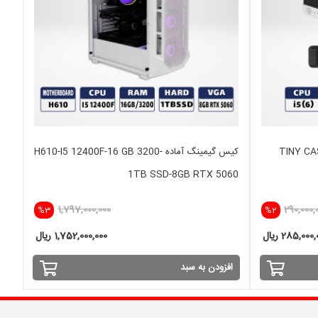
TINY CASE  /
کیس گیمینگ آماده H610-I5 12400F-16 GB 3200-
1TB SSD-8GB RTX 5060
1,797,000,000
290,000,
%3
%2
285,000 ریال
1,752,000,000 ریال
افزودن به سبد