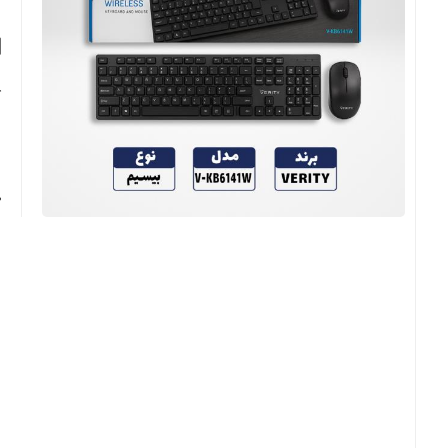
ک
ر
✅