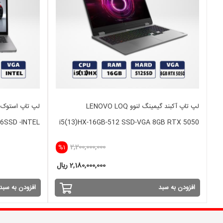
لپ تاپ آکبند گیمینگ لنوو LENOVO LOQ
56SSD -INTEL
i5(13)HX-16GB-512 SSD-VGA 8GB RTX 5050
2,200,000,000
%1
2,180,000,000 ریال
افزودن به سبد
افزودن به سبد