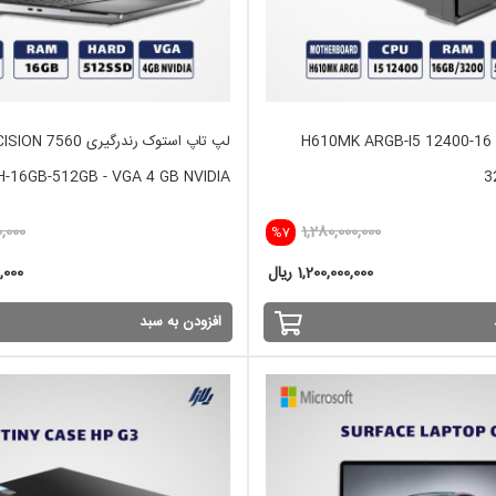
آماده H610MK ARGB-I5 12400-16 GB
لپ تاپ استوک رندرگیری 
)H-16GB-512GB - VGA 4 GB NVIDIA
3
0,000
1,280,000,000
%7
1,200,000,000 ریال
00,000
افزودن به سبد