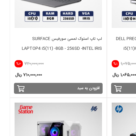
DELL PRECISION 7560
لپ تاپ استوک لمسی سورفیس SURFACE
LAPTOP4 i5(11) -8GB - 256SD -INTEL IRIS
i5(11
720,000,000
1,075,00
%2
%1
1,065,0 ریال
710,000,000 ریال
افزودن به سبد