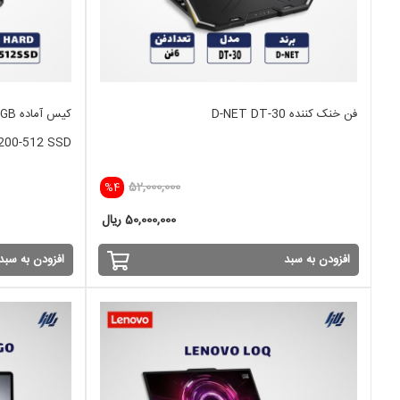
فن خنک کننده D-NET DT-30
کیس 
200-512 SSD
52,000,000
%4
50,000,000 ریال
افزودن به سبد
افزودن به سبد