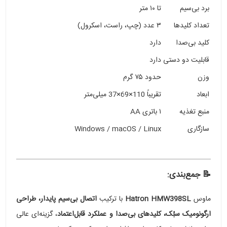
برد بی‌سیم
تا ۱۰ متر
تعداد کلیدها
۳ عدد (چپ، راست، اسکرول)
کلید بی‌صدا
دارد
قابلیت دو دستی
دارد
وزن
حدود ۷۵ گرم
ابعاد
تقریباً 110×69×37 میلی‌متر
منبع تغذیه
۱ باتری AA
سازگاری
Windows / macOS / Linux
📝 جمع‌بندی:
ماوس
Hatron HMW398SL
با ترکیب
اتصال بی‌سیم پایدار، طراحی
ارگونومیک سبُک، کلیدهای بی‌صدا و عملکرد قابل‌اعتماد
، گزینه‌ای عالی