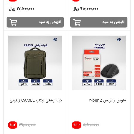
910,000,000 ریال
17,500,000 ریال
افزودن به سبد
افزودن به سبد
ماوس وایرلس Y-ben2
کوله پشتی لپتاپ CAMEL زیتونی
29,000,000
5,500,000
%14
%13