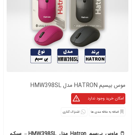
موس بیسیم HATRON مدل HMW398SL
اشتراک گذاری
🖱 ماوس بی‌سیم Hatron مدل HMW398SL – سبک،