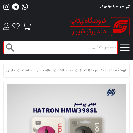
0912 928 5125
فروشگاه لپتاپ دید برتر پلازا شیراز
محصولات
لوازم جانبی و قطعات
ماوس