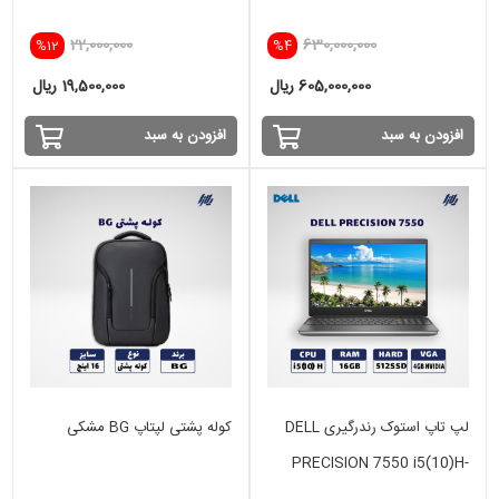
256SSD -INTEL
22,000,000
630,000,000
%12
%4
605,000,000 ریال
19,500,000 ریال
افزودن به سبد
افزودن به سبد
لپ تاپ استوک رندرگیری DELL
کوله پشتی لپتاپ BG مشکی
PRECISION 7550 i5(10)H-
16GB-512GB - VGA 4 GB