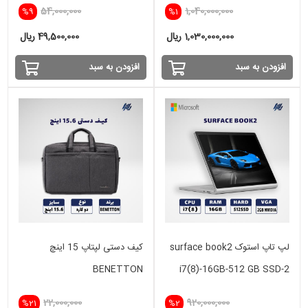
54,000,000
1,040,000,000
%9
%1
NVIDIA
1,030,000,000 ریال
49,500,000 ریال
افزودن به سبد
افزودن به سبد
لپ تاپ استوک surface book2
کیف دستی لپتاپ 15 اینچ
BENETTON
i7(8)-16GB-512 GB SSD-2
GB GTX
22,000,000
920,000,000
%21
%2