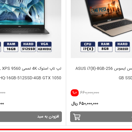
لپ تاپ اپن باکس ایسوس ASUS i7(8)-8GB-256
لپ تاپ استوک 4K لمسی 9560
)HQ-16GB-512SSD-4GB GTX 1050
GB SSD
000
660,000,000
%2
650,000,000 ریال
,000
افزودن به سبد