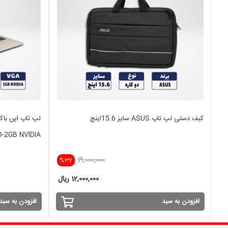
کیف دستی لپ تاپ ASUS سایز 15.6اینچ
-2GB NVIDIA
19,000,000
%37
12,000,000 ریال
افزودن به سبد
افزودن به سبد