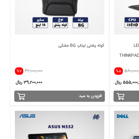
رجه LENOVO
کوله پشتی لپتاپ BG مشکی
THINKPAD
42,000,000
580,000
%7
%5
555,000 ریال
39,200,000 ریال
افزودن به سبد