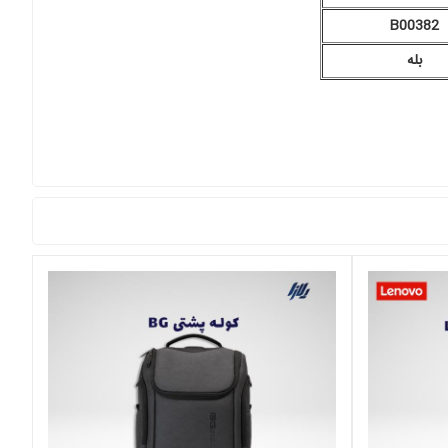
B00382
بله