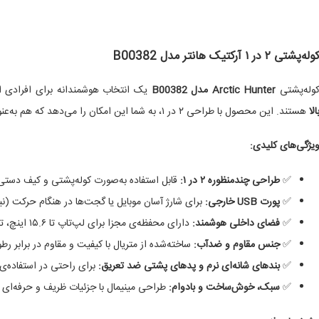
وله‌پشتی ۲ در ۱ آرکتیک هانتر مدل B00382
وله‌پشتی
Arctic Hunter مدل B00382
یک انتخاب هوشمندانه برای افرادی ا
الا
هستند. این محصول با طراحی ۲ در ۱، به شما این امکان را می‌دهد که هم به‌عنوان یک کوله‌پشتی روزمره و هم یک کیف دستی رسمی از آن استفاده کنید.
یژگی‌های کلیدی:
✅
طراحی چندمنظوره ۲ در ۱:
قابل استفاده به‌صورت کوله‌پشتی و کیف دستی،
✅
پورت USB خارجی:
برای شارژ آسان موبایل یا گجت‌ها در هنگام حرکت (نیاز
✅
فضای داخلی هوشمند:
دارای محفظه‌ی مجزا برای لپ‌تاپ تا ۱۵.۶ اینچ، تبلت، اسناد، پاوربانک و سایر لوازم.
✅
جنس مقاوم و ضدآب:
ساخته‌شده از متریال با کیفیت و مقاوم در برابر 
✅
بندهای شانه‌ای نرم و پدهای پشتی ضد تعریق:
برای راحتی در استفاده‌ی
✅
سبک، خوش‌ساخت و بادوام:
طراحی مینیمال با جزئیات ظریف و حرفه‌ای ک