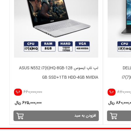
DELL XPS 
لپ تاپ ایسوس ASUS N552 i7(6)HQ-8GB-128
GB SSD+1TB HDD-4GB NVIDIA
i7(7
660,000,000
870,000,
%6
%2
860,000 ریال
625,000,000 ریال
افزودن به سبد