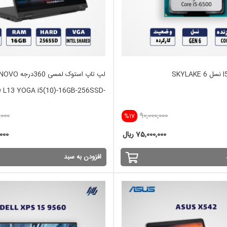
لپ تاپ استوک لمسی 360د
 L13 YOGA i5(10)-16GB-256SSD-
INTEL
,000
90,000,000
%17
75,000,000 ریال
,000
افزودن به سبد