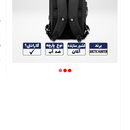
ک
ک
ب
و