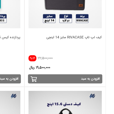
کیف لپ تاپ RIVACASE سایز 14 اینچی
پردازنده کیس I5 نسل 6 SKYLAKE
22,500,000
%14
19,500,000 ریال
افزودن به سبد
افزودن به سبد