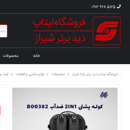
0912 928 5125
خانه
محصولات
فروشگاه لپتاپ دید برتر پلازا شیراز
محصولات
لوازم جانبی و قطعات
کیف و 
ک