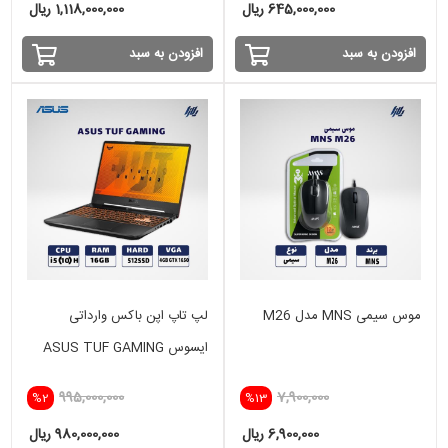
645,000,000 ریال
1,118,000,000 ریال
افزودن به سبد
افزودن به سبد
موس سیمی MNS مدل M26
لپ تاپ اپن باکس وارداتی
ایسوس ASUS TUF GAMING
i5(10)H-16GB-512 SSD-4GB
995,000,000
7,900,000
%2
%13
GTX 1650
6,900,000 ریال
980,000,000 ریال