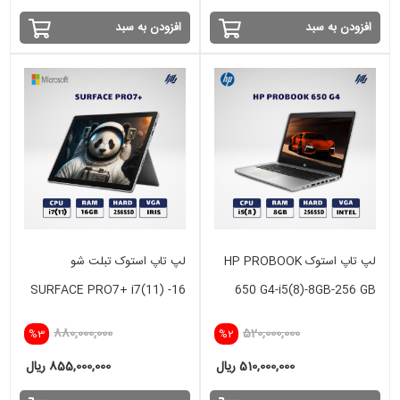
افزودن به سبد
افزودن به سبد
لپ تاپ استوک HP PROBOOK
لپ تاپ استوک تبلت شو
SURFACE PRO7+ i7(11) -16
650 G4-i5(8)-8GB-256 GB
GB - 256 SSD -INTEL IRIS
SSD
880,000,000
520,000,000
%3
%2
510,000,000 ریال
855,000,000 ریال