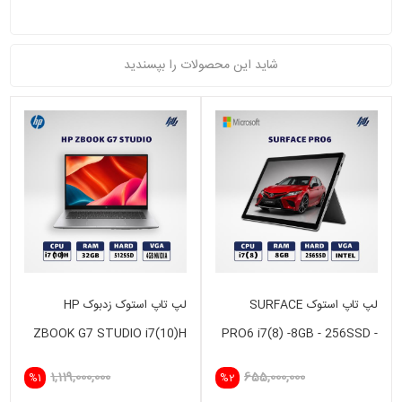
شاید این محصولات را بپسندید
لپ تاپ استوک SURFACE
لپ تاپ استوک زدبوک HP
ZBOOK G7 STUDIO i7(10)H
PRO6 i7(8) -8GB - 256SSD -
-32GB - 512 GB SSD - VGA
INTEL
1,119,000,000
655,000,000
%1
%2
4GB