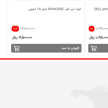
DELL precis-
کیف لپ تاپ RIVACASE سایز 14 اینچی
22,500,000
1,099,000
%14
%1
1,095,00 ریال
19,500,000 ریال
افزودن به سبد