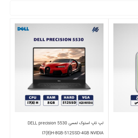
لپ تاپ استوک لمسی DELL precision 5530
I7(8)H-8GB-512SSD-4GB NVIDIA