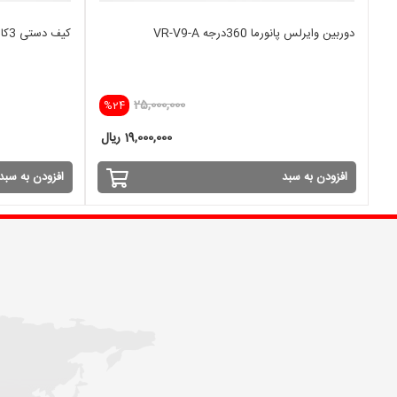
دوربین وایرلس پانورما 360درجه VR-V9-A
کیف دستی 3کاره لپ تاپ سایز 15.6 اینچ CAT
25,000,000
%24
19,000,000 ریال
افزودن به سبد
افزودن به سبد