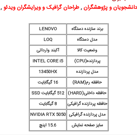
انشجویان و پژوهشگران
,
طراحان گرافیک و ویرایشگران ویدئو
,
برند سازنده دستگاه
LENOVO
مدل دستگاه
LOQ
وضعیت کالا
آکبند وارداتی
پردازنده(CPU)
INTEL CORE i5
مدل پردازنده
13450HX
حافظه رم(RAM)
16 گیگابایت
حافظه داخلی(HARD)
512 گیگابایت SSD
حافظه پردازنده گرافیکی
8 گیگابایت
مدل پردازنده گرافیکی
NVIDIA RTX 5050
سایز صفحه نمایش
15.6 اینچ