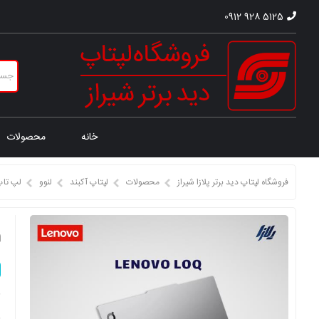
0912 928 5125
خانه
محصولات
فروشگاه لپتاپ دید برتر پلازا شیراز
محصولات
لپتاپ آکبند
لنوو
لپ تاپ
ل
ق
ق