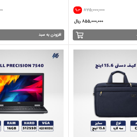
00
875,000,000
%3
855,000,000 ریال
افزودن به سبد