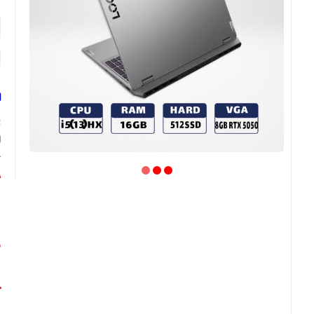
ل
پ
ک
گ
غ
ص
ص
ح