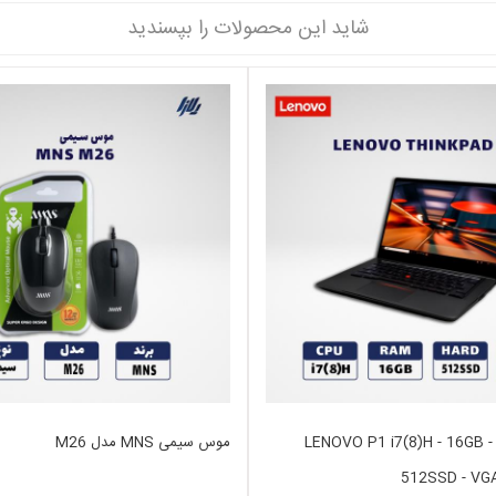
شاید این محصولات را بپسندید
لپ تاپ استوک LENOVO P1 i7(8)H - 16GB -
موس سیمی MNS مدل M26
512SSD - VG