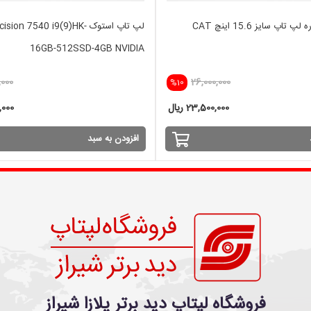
لپ تاپ استوک ion 7540 i9(9)HK
16GB-512SSD-4GB NVIDIA
,000
26,000,000
%10
23,500,000 ریال
0,000
افزودن به سبد
فروشگاه لپتاپ دید برتر پلازا شیراز