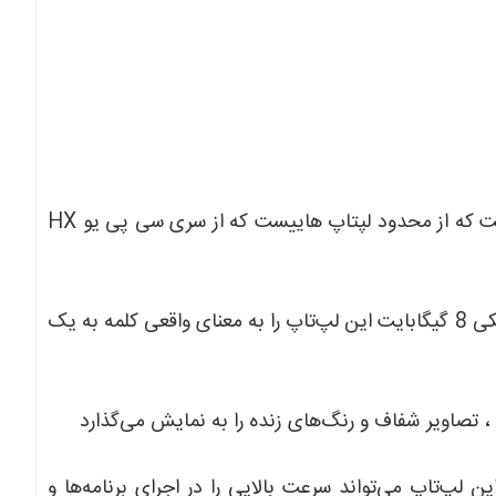
لپ‌تاپ LENOVO LOQ مجهز به پردازنده I5 نسل [سیزدهم] است که از محدود لپتاپ هاییست که از سری سی پی یو HX
با کارت گرافیک NVIDIA RTX 5050، و حافظه اختصاصی گرافیکی 8 گیگابایت این لپ‌تاپ را به معنای واقعی کلمه به یک
1 گیگابایت حافظه RAM و 512 گیگابایت حافظه SSD، این لپ‌تاپ می‌تواند سرعت بالایی را در اجرای برنامه‌ها و