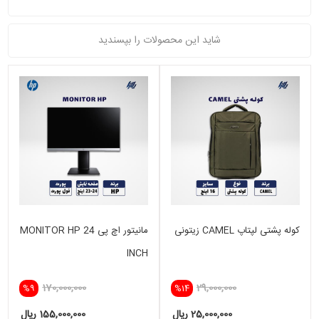
شاید این محصولات را بپسندید
کوله پشتی لپتاپ CAMEL زیتونی
مانیتور اچ پی MONITOR HP 24
INCH
170,000,000
29,000,000
%9
%14
25,000,000 ریال
155,000,000 ریال