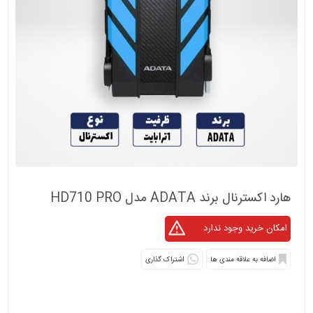
هارد اکسترنال برند ADATA مدل HD710 PRO
اشتراک گذاری