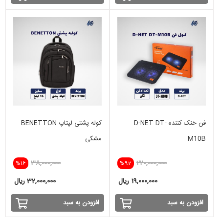
فن خنک کننده D-NET DT-
کوله پشتی لپتاپ BENETTON
M10B
مشکی
38,000,000
220,000,000
%16
%92
19,000,000 ریال
32,000,000 ریال
افزودن به سبد
افزودن به سبد