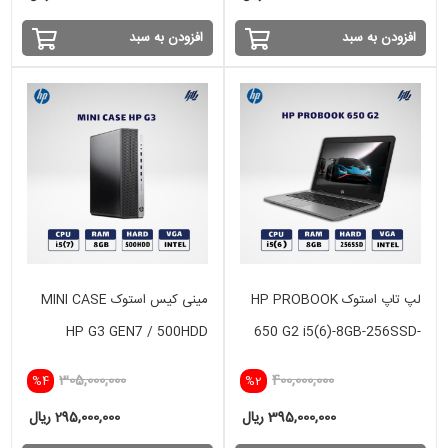
افزودن به سبد
افزودن به سبد
لپ تاپ استوک HP PROBOOK
مینی کیس استوک MINI CASE
HP G3 GEN7 / 500HDD
650 G2 i5(6)-8GB-256SSD-
INTEL
305,000,000
400,000,000
%4
%2
395,000,000 ریال
295,000,000 ریال