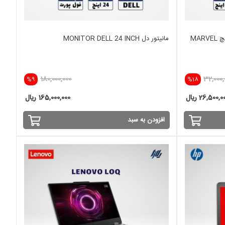
مانیتور دل MONITOR DELL 24 INCH
180,000,000
32,000,
%9
%18
26,500,0 ریال
165,000,000 ریال
افزودن به سبد