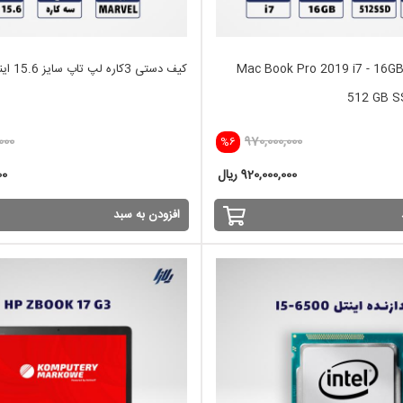
تاپ استوک Mac Book Pro 2019 i7 - 16GB -
کیف دستی 3کاره لپ تاپ سایز 15.6 اینچ MARVEL
512 GB S
000
970,000,000
%6
920,000,000 ریال
00
افزودن به سبد