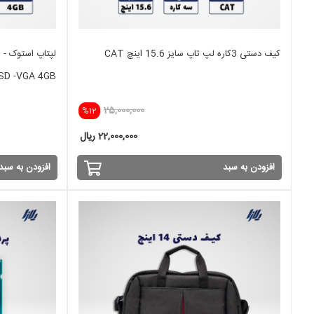
کیف دستی 3کاره لپ تاپ سایز 15.6 اینچ CAT
لپ
SD -VGA 4GB
25,000,000
%12
22,000,000 ریال
افزودن به سبد
افزودن به سبد