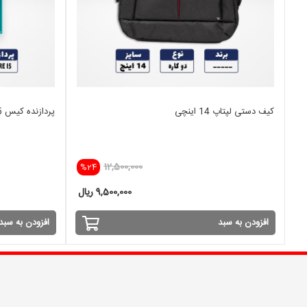
کیف دستی لپتاپ 14 اینچی
پردازنده کیس I5 نسل 6 SKYLAKE
12,500,000
%24
9,500,000 ریال
افزودن به سبد
افزودن به سبد