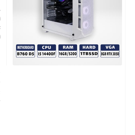
ا
ت
ا
د
ب
-
✨
ا
ن
✔
✔
✔