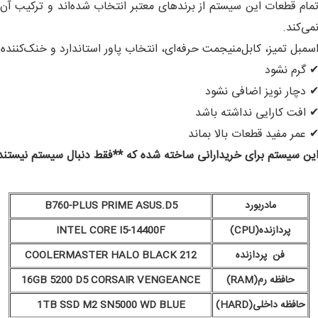
مام قطعات این سیستم از برندهای معتبر انتخاب شده‌اند و ترکیب آن‌ه
می‌کند.
سمبل تمیز، کابل‌منیجمت حرفه‌ای، انتخاب پاور استاندارد و خنک‌کنن
 گرم نشود
 دچار نویز اضافی نشود
 افت کارایی نداشته باشد
 عمر مفید قطعات بالا بماند
ین سیستم برای خریدارانی ساخته شده که **فقط دنبال سیستم نیستند؛ 
مادربورد
B760-PLUS PRIME ASUS.D5
پردازنده(CPU)
INTEL CORE I5-14400F
فن پردازنده
COOLERMASTER HALO BLACK 212
حافظه رم(RAM)
16GB 5200 D5 CORSAIR VENGEANCE
حافظه داخلی(HARD)
1TB SSD M2 SN5000 WD BLUE