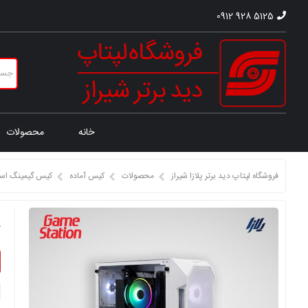
0912 928 5125
خانه
محصولات
فروشگاه لپتاپ دید برتر پلازا شیراز
محصولات
کیس آماده
کیس گیمینگ استوک 400F-16 GB 5200-8GB RTX 3050
ک