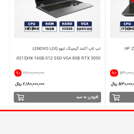
HP ZBOOK17
لپ تاپ آکبند گیمینگ لنوو LENOVO LOQ
i5(13)HX-16GB-512 SSD-VGA 8GB RTX 5050
2,200,000,000
540,000,
%1
%2
530,000 ریال
2,180,000,000 ریال
افزودن به سبد