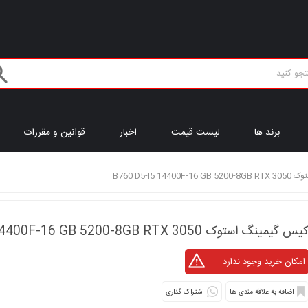
برند ها
لیست قیمت
اخبار
قوانین و مقررات
B760 D5-I5 14
یس گیمینگ استوک B760 D5-I5 14400F-16 GB 5200-8GB RTX 3050
اشتراک گذاری