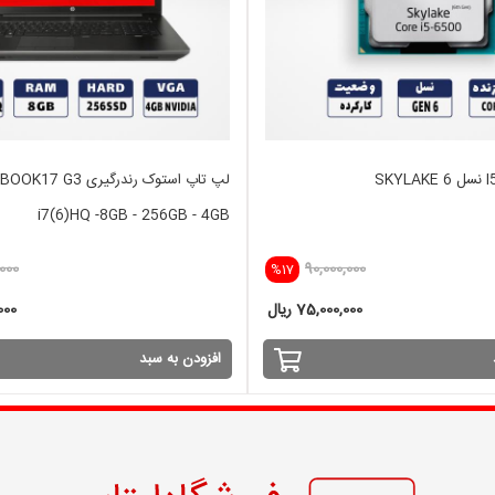
لپ تاپ استوک رندرگیری  G3
i7(6)HQ -8GB - 256GB - 4GB
000
90,000,000
%17
75,000,000 ریال
,000
افزودن به سبد