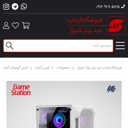
0912 928 5125
فروشگاه لپتاپ دید برتر پلازا شیراز
محصولات
کیس آماده
کیس گیمینگ آماده H610-I5 12400F-16 GB 3200-1TB SSD-8GB RTX 5060