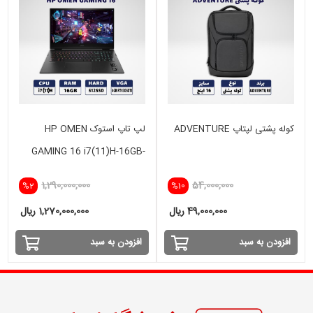
کوله پشتی لپتاپ ADVENTURE
لپ تاپ استوک HP OMEN
GAMING 16 i7(11)H-16GB-
512 GB SSD-4GB RTX
1,290,000,000
54,000,000
%2
%10
3050TI
49,000,000 ریال
1,270,000,000 ریال
افزودن به سبد
افزودن به سبد