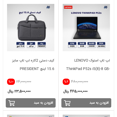
لپ تاپ استوک LENOVO
کیف دستی 2کاره لپ تاپ سایز
ThinkPad P52s i5(8)-8 GB-
15.6 اینچ PRESIDENT
256 SSD - 2GB
26,000,000
480,000,000
%10
%4
465,000,000 ریال
23,500,000 ریال
افزودن به سبد
افزودن به سبد