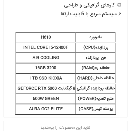
🎨 کارهای گرافیکی و طراحی
⚡ سیستم سریع با قابلیت ارتقا
مادربورد
H610
پردازنده(CPU)
INTEL CORE I5-12400F
فن پردازنده
AIR COOLING
حافظه رم(RAM)
16GB 3200
حافظه داخلی(HARD)
1TB SSD KIOXIA
حافظه پردازنده گرافیکی
8 گیگابایت GEFORCE RTX 5060
منبع تغذیه(POWER)
600W GREEN
پوسته کیس(CASE)
AURA GC2 ELITE
شاید این محصولات را بپسندید