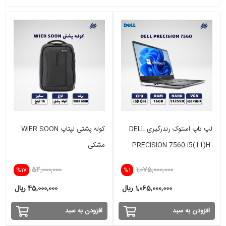
لپ تاپ استوک رندرگیری DELL
کوله پشتی لپتاپ WIER SOON
PRECISION 7560 i5(11)H-
مشکی
16GB-512GB - VGA 4 GB
54,000,000
1,075,000,000
%17
%1
NVIDIA
1,065,000,000 ریال
45,000,000 ریال
افزودن به سبد
افزودن به سبد