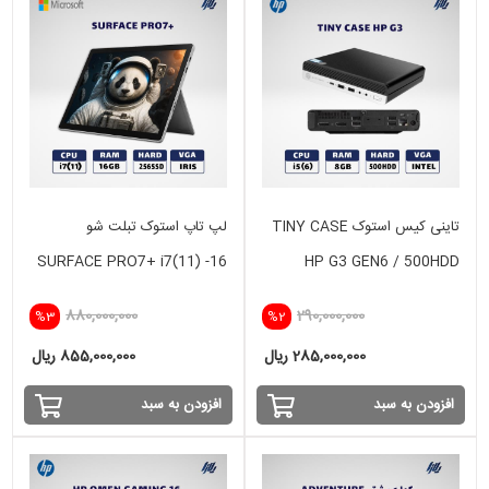
تاینی کیس استوک TINY CASE
لپ تاپ استوک تبلت شو
SURFACE PRO7+ i7(11) -16
HP G3 GEN6 / 500HDD
GB - 256 SSD -INTEL IRIS
880,000,000
290,000,000
%3
%2
285,000,000 ریال
855,000,000 ریال
افزودن به سبد
افزودن به سبد