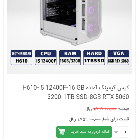
کیس گیمینگ آماده H610-I5 12400F-16 GB
3200-1TB SSD-8GB RTX 5060
قیمت:
1,797,000,000
ریال
قیمت برای شما: 1,752,000,000 ریال