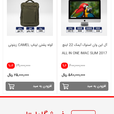
آل این وان استوک آیمک 22 اینچ
کوله پشتی لپتاپ CAMEL زیتونی
ALL IN ONE IMAC SLIM 2017
i5(7) -8GB - 1TB HDD- 2 GB
29,000,000
600,000,000
%14
%4
580,000,000 ریال
25,000,000 ریال
افزودن به سبد
افزودن به سبد