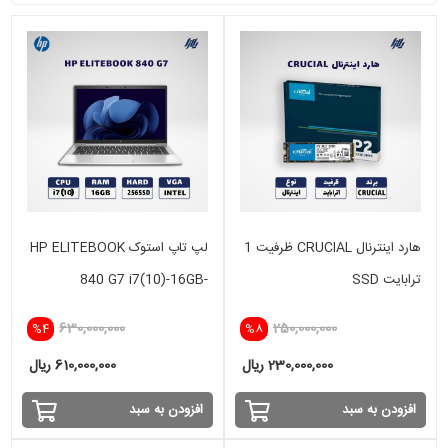
هارد اینترنال CRUCIAL ظرفیت 1
لپ تاپ استوک HP ELITEBOOK
ترابایت SSD
840 G7 i7(10)-16GB-
256SSD-intel
630,000,000
250,000,000
%4
%8
230,000,000 ریال
610,000,000 ریال
افزودن به سبد
افزودن به سبد