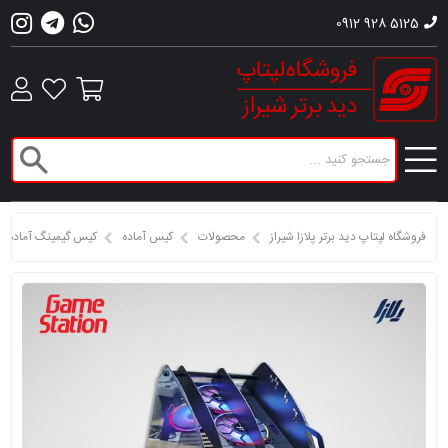
0912 928 5125
فروشگاه لپتاپ دید برتر پلازا شیراز
محصولات
کیس آماده
کیس گیمینگ آماده A620MK-RYZEN5 8600G-16 GB 3200-1TB SSD-8GB RTX 5060