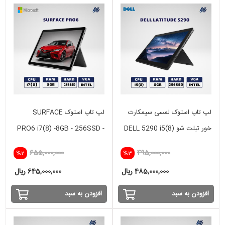
لپ تاپ استوک لمسی سیمکارت
لپ تاپ استوک SURFACE
خور تبلت شو DELL 5290 i5(8)
PRO6 i7(8) -8GB - 256SSD -
INTEL
-8GB - 256 SSD - INTEL
655,000,000
495,000,000
%2
%3
485,000,000 ریال
645,000,000 ریال
افزودن به سبد
افزودن به سبد