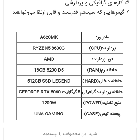
🎨 کارهای گرافیکی و پردازشی
⚡ گیمرهایی که سیستم قدرتمند و قابل ارتقا می‌خواهند
مادربورد
A620MK
پردازنده(CPU)
RYZEN5 8600G
فن پردازنده
AMD
حافظه رم(RAM)
16GB 5200 D5
حافظه داخلی(HARD)
512GB SSD LEGEND
حافظه پردازنده گرافیکی
8 گیگابایت GEFORCE RTX 5060
منبع تغذیه(POWER)
1200W
پوسته کیس(CASE)
UNA GAMING
شاید این محصولات را بپسندید