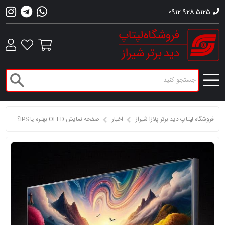
0912 928 5125
فروشگاه لپتاپ دید برتر پلازا شیراز
اخبار
صفحه نمایش OLED بهتره یا IPS؟