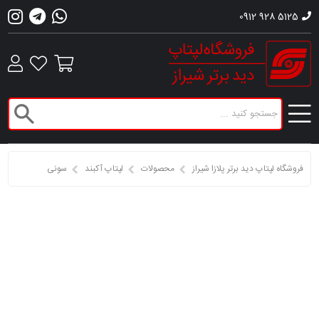
0912 928 5125
فروشگاه لپتاپ دید برتر پلازا شیراز
محصولات
لپتاپ آکبند
سونی