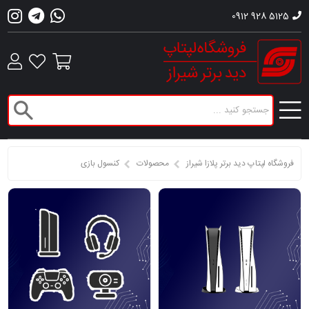
0912 928 5125
فروشگاه لپتاپ دید برتر پلازا شیراز
محصولات
کنسول بازی