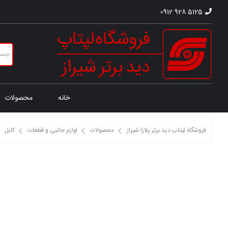
0912 928 5125
خانه
محصولات
فروشگاه لپتاپ دید برتر پلازا شیراز
محصولات
لوازم جانبی و قطعات
کابل